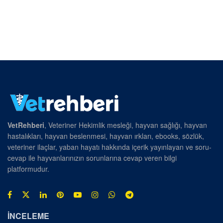
VetRehberi
, Veteriner Hekimlik mesleği, hayvan sağlığı, hayvan
hastalıkları, hayvan beslenmesi, hayvan ırkları, ebooks, sözlük,
veteriner ilaçlar, yaban hayatı hakkında içerik yayınlayan ve soru-
cevap ile hayvanlarınızın sorunlarına cevap veren bilgi
platformudur.
İNCELEME