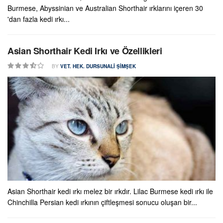
Burmese, Abyssinian ve Australian Shorthair ırklarını içeren 30
'dan fazla kedi ırkı...
Asian Shorthair Kedi Irkı ve Özellikleri
BY
VET. HEK. DURSUNALI ŞIMŞEK
Asian Shorthair kedi ırkı melez bir ırkdır. Lilac Burmese kedi ırkı ile
Chinchilla Persian kedi ırkının çiftleşmesi sonucu oluşan bir...