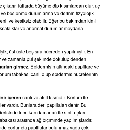
ne çıkarır. Kıllarda büyüme dip kısımlardan olur, uç
e beslenme durumlarına ve derinin fizyolojik
zenli ve kesiksiz olabilir. Eğer bu bakımdan kimi
 aksaklıklar ve anormal durumlar meydana
tişik, üst üste beş sıra hücreden yapılmıştır. En
ir ve zamanla pul şeklinde dökülüp deriden
arları girmez
. Epidermisin altındaki papillare ve
rium tabakası canlı olup epidermis hücrelerinin
inir içeren
canlı ve aktif kısmıdır. Korium ile
 vardır. Bunlara deri papillaları denir. Bu
derisinde ince kan damarları ile sinir uçları
tabakası arasında ağ biçiminde yapılmışlardır.
sinde coriumda papillalar bulunmaz yada çok