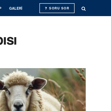
P
GALERI
SORU SOR
ısı