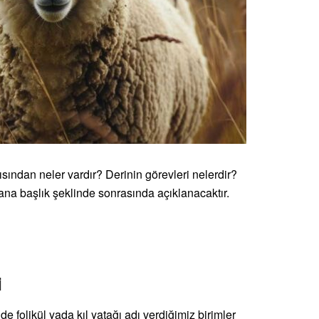
ısından neler vardır? Derinin görevleri nelerdir?
na başlık şeklinde sonrasında açıklanacaktır.
i
nde folikül yada kıl yatağı adı verdiğimiz birimler