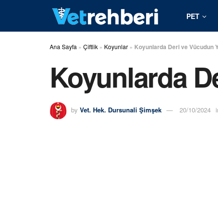
PET
Ana Sayfa
»
Çiftlik
»
Koyunlar
»
Koyunlarda Deri ve Vücudun Y
Koyunlarda De
by
Vet. Hek. Dursunali Şimşek
20/10/2024
i