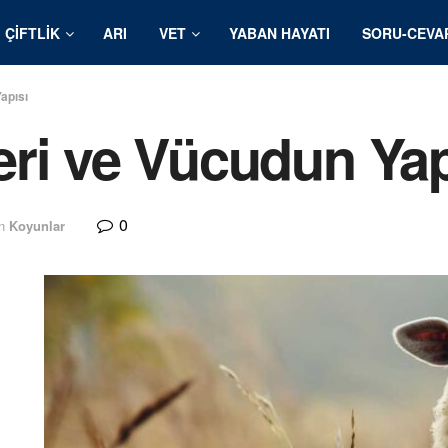
ÇIFTLIK
ARI
VET
YABAN HAYATI
SORU-CEVA
apısı
ri ve Vücudun Yap
0
n
Koyunlar