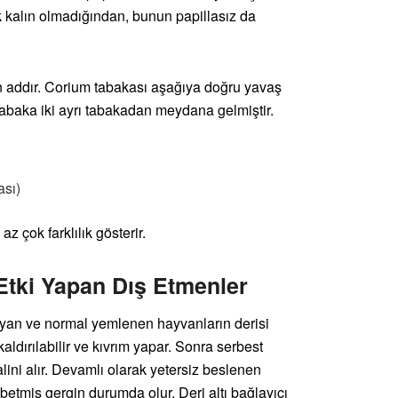
k kalın olmadığından, bunun papillasız da
len addır. Corium tabakası aşağıya doğru yavaş
tabaka iki ayrı tabakadan meydana gelmiştir.
ası)
az çok farklılık gösterir.
Etki Yapan Dış Etmenler
ayan ve normal yemlenen hayvanların derisi
aldırılabilir ve kıvrım yapar. Sonra serbest
halini alır. Devamlı olarak yetersiz beslenen
ybetmiş gergin durumda olur. Deri altı bağlayıcı