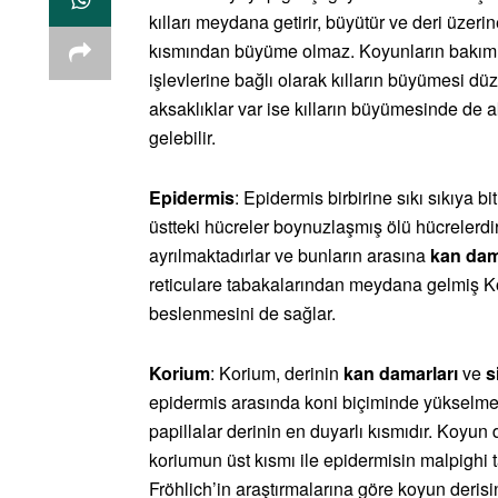
kılları meydana getirir, büyütür ve deri üzeri
kısmından büyüme olmaz. Koyunların bakım v
işlevlerine bağlı olarak kılların büyümesi dü
aksaklıklar var ise kılların büyümesinde de
gelebilir.
Epidermis
: Epidermis birbirine sıkı sıkıya bi
üstteki hücreler boynuzlaşmış ölü hücrelerd
ayrılmaktadırlar ve bunların arasına
kan dam
reticulare tabakalarından meydana gelmiş Ko
beslenmesini de sağlar.
Korium
: Korium, derinin
kan damarları
ve
s
epidermis arasında koni biçiminde yükselmeler
papillalar derinin en duyarlı kısmıdır. Koyun 
koriumun üst kısmı ile epidermisin malpighi 
Fröhlich’in araştırmalarına göre koyun deri