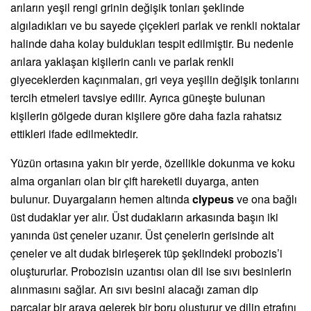
arıların yeşil rengi grinin değişik tonları şeklinde
algıladıkları ve bu sayede çiçekleri parlak ve renkli noktalar
halinde daha kolay buldukları tespit edilmiştir. Bu nedenle
arılara yaklaşan kişilerin canlı ve parlak renkli
giyeceklerden kaçınmaları, gri veya yeşilin değişik tonlarını
tercih etmeleri tavsiye edilir. Ayrıca güneşte bulunan
kişilerin gölgede duran kişilere göre daha fazla rahatsız
ettikleri ifade edilmektedir.
Yüzün ortasına yakın bir yerde, özellikle dokunma ve koku
alma organları olan bir çift hareketli duyarga, anten
bulunur. Duyargaların hemen altında
clypeus
ve ona bağlı
üst dudaklar yer alır. Üst dudakların arkasında başın iki
yanında üst çeneler uzanır. Üst çenelerin gerisinde alt
çeneler ve alt dudak birleşerek tüp şeklindeki probozis’i
oluştururlar. Probozisin uzantısı olan dil ise sıvı besinlerin
alınmasını sağlar. Arı sıvı besini alacağı zaman dip
parçalar bir araya gelerek bir boru oluşturur ve dilin etrafını