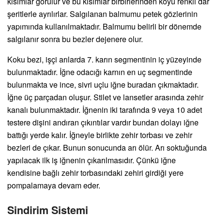
kısımlar görülür ve bu kısımlar birbirlerinden koyu renkli dar
şeritlerle ayrılırlar. Salgılanan balmumu petek gözlerinin
yapımında kullanılmaktadır. Balmumu belirli bir dönemde
salgılanır sonra bu bezler dejenere olur.
Koku bezi, işçi arılarda 7. karın segmentinin iç yüzeyinde
bulunmaktadır. İğne odacığı karnın en uç segmentinde
bulunmakta ve ince, sivri uçlu iğne buradan çıkmaktadır.
İğne üç parçadan oluşur. Stilet ve lansetler arasında zehir
kanalı bulunmaktadır. İğnenin iki tarafında 9 veya 10 adet
testere dişini andıran çıkıntılar vardır bundan dolayı iğne
battığı yerde kalır. İğneyle birlikte zehir torbası ve zehir
bezleri de çıkar. Bunun sonucunda arı ölür. Arı soktuğunda
yapılacak ilk iş iğnenin çıkarılmasıdır. Çünkü iğne
kendisine bağlı zehir torbasındaki zehiri girdiği yere
pompalamaya devam eder.
Sindirim Sistemi