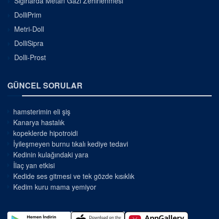
Sığırlarda Metan Gazı Zehirlenmesi
DolliPrim
Metri-Doll
DolliSipra
Dolli-Prost
GÜNCEL SORULAR
hamsterimin eli şiş
Kanarya hastalık
kopeklerde hipotroidi
İyileşmeyen burnu tıkalı kediye tedavi
Kedinin kulağındaki yara
İlaç yan etkisi
Kedide ses gitmesi ve tek gözde kısıklık
Kedim kuru mama yemiyor