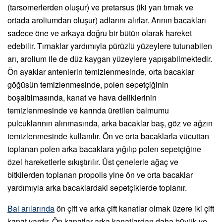
(tarsomerlerden oluşur) ve pretarsus (iki yan tırnak ve
ortada aroliumdan oluşur) adlarını alırlar. Arının bacakları
sadece öne ve arkaya doğru bir bütün olarak hareket
edebilir. Tırnaklar yardımıyla pürüzlü yüzeylere tutunabilen
arı, arolium ile de düz kaygan yüzeylere yapışabilmektedir.
Ön ayaklar antenlerin temizlenmesinde, orta bacaklar
göğüsün temizlenmesinde, polen sepetçiğinin
boşaltılmasında, kanat ve hava deliklerinin
temizlenmesinde ve karında üretilen balmumu
pulcuklarının alınmasında, arka bacaklar baş, göz ve ağzın
temizlenmesinde kullanılır. Ön ve orta bacaklarla vücuttan
toplanan polen arka bacaklara yığılıp polen sepetçiğine
özel hareketlerle sıkıştırılır. Üst çenelerle ağaç ve
bitkilerden toplanan propolis yine ön ve orta bacaklar
yardımıyla arka bacaklardaki sepetçiklerde toplanır.
Bal arılarında
ön çift ve arka çift kanatlar olmak üzere iki çift
kanat vardır. Ön kanatlar arka kanatlardan daha büyük ve