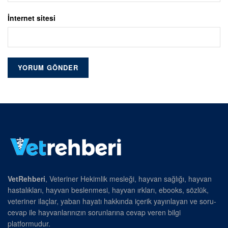
İnternet sitesi
VetRehberi
, Veteriner Hekimlik mesleği, hayvan sağlığı, hayvan
hastalıkları, hayvan beslenmesi, hayvan ırkları, ebooks, sözlük,
veteriner ilaçlar, yaban hayatı hakkında içerik yayınlayan ve soru-
cevap ile hayvanlarınızın sorunlarına cevap veren bilgi
platformudur.