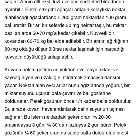
sağlar. Arının dili ekşi, tuzlu ve acı maddeleri birbirinden
ayırabilir. Elma, erik gibi ağaçlar arıların kolaylıkla nektar
alabileceği ağaçlardandır. 260 gram nektardan 100 gram
bal üretilir. Bir arı bir seferde 30 mg nektar taşır, bu miktar
bazı arılarda 50-70 mg’a kadar çıkabilir. Kuvvetli bir
kovandan 60-70 kg bal elde edilebilir. Bir arının ağırlığının
80 mg olduğu düşünülürse nektar taşımak için harcadığı
kuvvetin büyüklüğü anlaşılabilir.
Kovana nektar getiren arı yükünü evci arıya aktarır ve
kaynağın yeri ve uzaklığını bildirmek amacıyla dansını
yapar. Nektarı alan evci arılar bunu ağızlarında yoğurur, bir
miktar suyunu uçurur, bala çevirir ve bal gözlerine
doldururlar. Petek gözünün önce 1/4 kadar balla doldurulur.
Bu sırada kovanı havalandırılarak balın suyunun uçması
sağlanır. Bu işlem nektardaki şeker oranı % 20-30
arasındaysa 3 gün, % 30’dan fazlaysa 2 gün sürer. Petek
gözünün % 60 şeker oranına sahip balla doldurulabilmesi