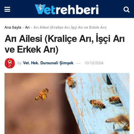
Ana Sayfa
»
Arı
»
Arı Ailesi (Kraliçe Arı, İşçi Arı ve Erkek Arı)
Arı Ailesi (Kraliçe Arı, İşçi Arı
ve Erkek Arı)
by
Vet. Hek. Dursunali Şimşek
10/12/2024