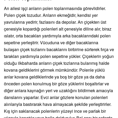
Arı ailesi işçi arıların polen toplanmasında görevlidirler.
Polen çiçek tozudur. Arıların ekmeğidir, kendisi yer
yavrularına yedirir, fazlasını da depolar. Arı çiçekten üst
çenesiyle kopardığı polenleri alt çenesiyle diline alır, biraz
ıslatır, orta bacakları yardımıyla arka bacaklarındaki polen
sepetine yerleştirir. Vücuduna ve diğer bacaklarına
bulaşan çiçek tozlarını bacaklarını birbirine sürterek fırça ve
tarakları yardımıyla polen sepetine yükler. Çiçeklerin yoğun
olduğu ilkbaharda arıların çiçek tozlarına bulanmış halde
kovana geldiklerini görmek mümkündür. Polenle yüklü
arılar kovana geldiklerinde ya boş bir göze ya da daha
önceden polen konulmuş bir göze yüklerini boşaltırlar ve
diğer arılara kaynağın yeri ve uzaklığını bildirmek amacıyla
danslarını yaparlar. Evci arılar gözlere konulan polenleri
alınlarıyla bastırarak hava almayacak şekilde yerleştirirler.
Kış için saklanacak polenlerin yüzeyi ince ve parlak bir
yüzeyle kapatılır veya balla doldurulur. Bal arısı bir seferde