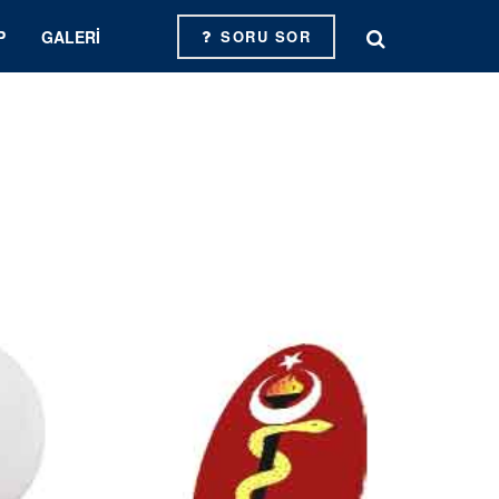
P
GALERI
SORU SOR