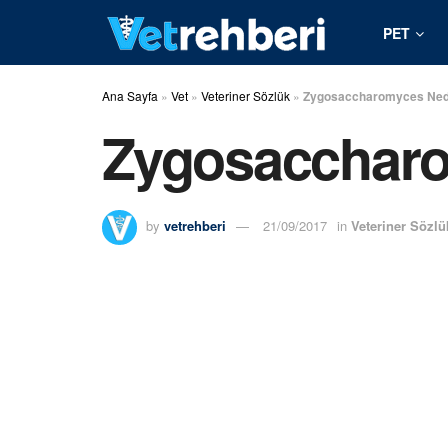
PET
Ana Sayfa
»
Vet
»
Veteriner Sözlük
»
Zygosaccharomyces Ned
Zygosaccharo
by
vetrehberi
21/09/2017
in
Veteriner Sözlü