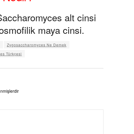
accharomyces alt cinsi
osmofilik maya cinsi.
Zygosaccharomyces Ne Demek
es Türkçesi
enmişlerdir