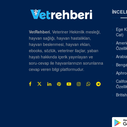
İNCEL
Ege Ke
VetRehberi
, Veteriner Hekimlik mesleği,
Cat)
hayvan sağlığı, hayvan hastalıkları,
Americ
hayvan beslenmesi, hayvan ırkları,
Özellik
ebooks, sözlük, veteriner ilaçlar, yaban
Arabia
hayatı hakkında içerik yayınlayan ve
soru-cevap ile hayvanlarınızın sorunlarına
Bengal
cevap veren bilgi platformudur.
Aphrod
Califo
Özellik
Britis