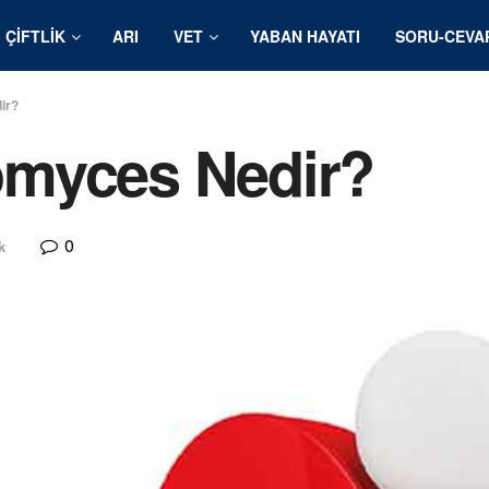
ÇIFTLIK
ARI
VET
YABAN HAYATI
SORU-CEVA
ir?
myces Nedir?
0
k