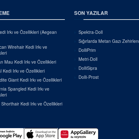
EME
SON YAZILAR
di Irkı ve Özellikleri (Aegean
Spektra-Doll
Sığırlarda Metan Gazı Zehirle
an Wirehair Kedi Irkı ve
DolliPrim
leri
Metri-Doll
n Mau Kedi Irkı ve Özellikleri
DolliSipra
 Kedi Irkı ve Özellikleri
Dolli-Prost
ite Giant Kedi Irkı ve Özellikleri
rnia Spangled Kedi Irkı ve
leri
h Shorthair Kedi Irkı ve Özellikleri