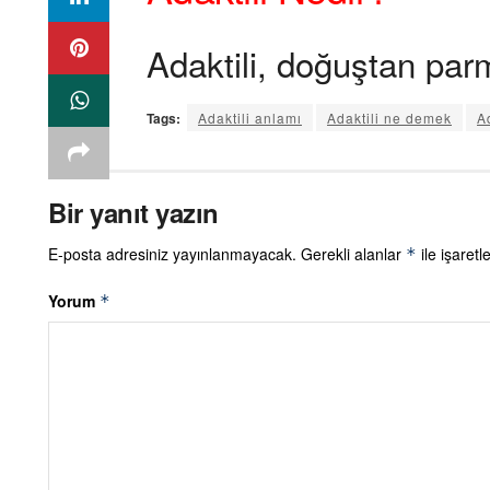
Adaktili, doğuştan parm
Tags:
Adaktili anlamı
Adaktili ne demek
A
Bir yanıt yazın
E-posta adresiniz yayınlanmayacak.
Gerekli alanlar
ile işaretl
*
Yorum
*