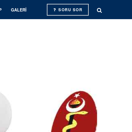
P
GALERI
SORU SOR