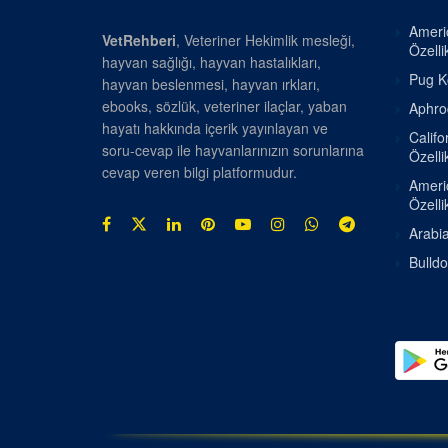
Americ
VetRehberi
, Veteriner Hekimlik mesleği,
Özellik
hayvan sağlığı, hayvan hastalıkları,
Pug Kö
hayvan beslenmesi, hayvan ırkları,
ebooks, sözlük, veteriner ilaçlar, yaban
Aphrod
hayatı hakkında içerik yayınlayan ve
Califo
soru-cevap ile hayvanlarınızın sorunlarına
Özellik
cevap veren bilgi platformudur.
Americ
Özellik
Arabia
Bulldo