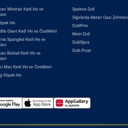
an Wirehair Kedi Irkı ve
Spektra-Doll
leri
Sığırlarda Metan Gazı Zehirle
pek Irkı
DolliPrim
ite Giant Kedi Irkı ve Özellikleri
Metri-Doll
rnia Spangled Kedi Irkı ve
DolliSipra
leri
Dolli-Prost
an Bobtail Kedi Irkı ve
leri
n Mau Kedi Irkı ve Özellikleri
g Köpek Irkı