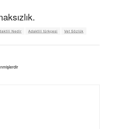
aksızlık.
daktili Nedir
Adaktili türkçesi
Vet Sözlük
enmişlerdir