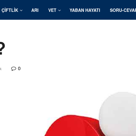
ÇIFTLIK
ARI
VET
YABAN HAYATI
SORU-CEVA
?
0
k