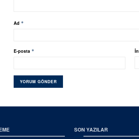
Ad
*
E-posta
İn
*
EME
SON YAZILAR