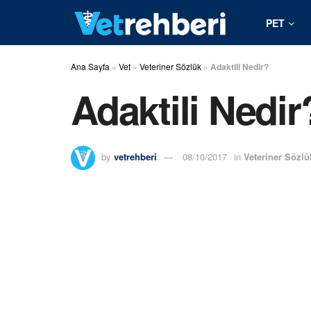
PET
Ana Sayfa
»
Vet
»
Veteriner Sözlük
»
Adaktili Nedir?
Adaktili Nedir
by
vetrehberi
08/10/2017
in
Veteriner Sözlü