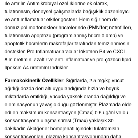
ile artırılır. Antimikrobiyal özelliklerine ek olarak,
tulatromisin, deneysel çalışmalarda bağışıklık düzenleyici
ve anti-inflamatuar etkiler gösterir. Hem sığır hem de
domuz polimorfonükleer hücrelerinde (PMN’ler; nötrofiller),
tulatromisin apoptozu (programlanmış hücre ölümü) ve
apoptotik hücrelerin makrofajlar tarafından temizlenmesini
destekler. Pro-inflamatuar aracılar lökotrien B4 ve CXCL-
8’in üretimini azaltır ve anti-inflamatuar ve pro-çözücü lipid
lipoksin A4 üretimini indükler.
Farmakokinetik Özellikler
: Sığırlarda, 2.5 mg/kg vücut
ağırlığı dozda deri altı uygulandığında hızla ve büyük
miktarlarda emildiği, vücuda yüksek oranda dağıldığı ve
eleminasyonun yavaş olduğu gözlenmiştir. Plazmada elde
edilen maksimum konsantrasyon (Cmax) 0.5 ug/ml ve bu
konsantrasyona ulaşma süresi (Tmax) yaklaşık 30
dakikadır. Akciğerler homojenati içindeki tulatromisin
konsantrasyonları, plazma konsantrasyonundan daha