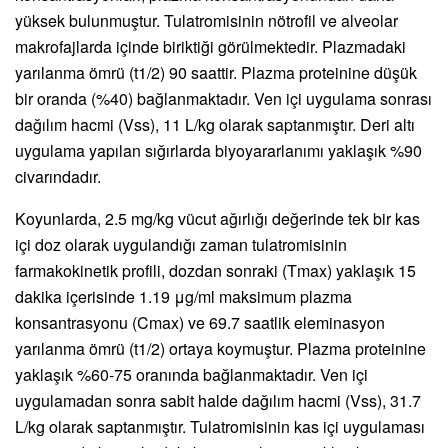
yüksek bulunmuştur. Tulatromisinin nötrofil ve alveolar
makrofajlarda içinde biriktiği görülmektedir. Plazmadaki
yarılanma ömrü (t1/2) 90 saattir. Plazma proteinine düşük
bir oranda (%40) bağlanmaktadır. Ven içi uygulama sonrası
dağılım hacmi (Vss), 11 L/kg olarak saptanmıştır. Deri altı
uygulama yapılan sığırlarda biyoyararlanımı yaklaşık %90
civarındadır.
Koyunlarda, 2.5 mg/kg vücut ağırlığı değerinde tek bir kas
içi doz olarak uygulandığı zaman tulatromisinin
farmakokinetik profili, dozdan sonraki (Tmax) yaklaşık 15
dakika içerisinde 1.19 μg/ml maksimum plazma
konsantrasyonu (Cmax) ve 69.7 saatlik eleminasyon
yarılanma ömrü (t1/2) ortaya koymuştur. Plazma proteinine
yaklaşık %60-75 oranında bağlanmaktadır. Ven içi
uygulamadan sonra sabit halde dağılım hacmi (Vss), 31.7
L/kg olarak saptanmıştır. Tulatromisinin kas içi uygulaması