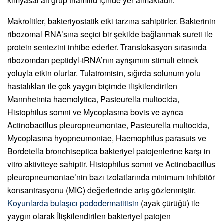
kimyasal alt grup triamilid içinde yer almaktadır.
Makrolitler, bakteriyostatik etki tarzına sahiptirler. Bakterinin
ribozomal RNA’sına seçici bir şekilde bağlanmak sureti ile
protein sentezini inhibe ederler. Translokasyon sırasında
ribozomdan peptidyl-tRNA’nın ayrışımını stimuli etmek
yoluyla etkin olurlar. Tulatromisin, sığırda solunum yolu
hastalıkları ile çok yaygın biçimde ilişkilendirilen
Mannheimia haemolytica, Pasteurella multocida,
Histophilus somni ve Mycoplasma bovis ve ayrıca
Actinobacillus pleuropneumoniae, Pasteurella multocida,
Mycoplasma hyopneumoniae, Haemophilus parasuis ve
Bordetella bronchiseptica bakteriyel patojenlerine karşı in
vitro aktiviteye sahiptir. Histophilus somni ve Actinobacillus
pleuropneumoniae’nin bazı izolatlarında minimum inhibitör
konsantrasyonu (MIC) değerlerinde artış gözlenmiştir.
Koyunlarda bulaşıcı pododermatitisin
(ayak çürüğü) ile
yaygın olarak İlişkilendirilen bakteriyel patojen