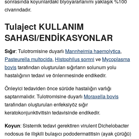
sonrasında koyunlardaki biyoyararlanımı yaklaşık %100
civarındadır.
Tulaject KULLANIM
SAHASI/ENDİKASYONLAR
Sığır
: Tulotromisine duyarlı
Mannheimia haemolytica
,
Pasteurella multocida
,
Histophilus somni
ve
Mycoplasma
bovis
tarafından oluşturulan sığırların solunum yolu
hastalığının tedavi ve önlenmesinde endikedir.
Önleyici tedaviden önce sürüde hastalığın varlığı
saptanmalıdır. Tulotromisine duyarlı
Moraxella bovis
tarafından oluşturulan enfeksiyöz sığır
keratokonjunktivitisin tedavisinde endikedir.
Koyun
: Sistemik tedavi gerektiren virulent Dichelobacter
nodosus ile ilişkili bulaşıcı pododermatitisin (ayak çürüğü)