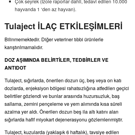
Çok seyrek (İzole raporlar dahil, tedavi edilen 10.000
hayvanda 1 ‘den az hayvan).
Tulaject İLAÇ ETKİLEŞİMLERİ
Bilinmemektedir. Diğer veteriner tıbbi ürünlerle
karıştırılmamalıdır.
DOZ AŞIMINDA BELİRTİLER, TEDBİRLER VE
ANTIDOT
Tulaject, sığırlarda, önerilen dozun üç, beş veya on katı
dozlarda, enjeksiyon bölgesi rahatsızlığına atfedilen geçici
belirtiler gözlendi ve bunlar arasında huzursuzluk, baş
sallama, zemini pençeleme ve yem alımında kısa süreli
azalma yer aldı. Önerilen dozun beş ila altı katını alan
sığırlarda hafif miyokart dejenerasyonu gözlemlenmiştir.
Tulaject, kuzularda (yaklaşık 6 haftalık), tavsiye edilen