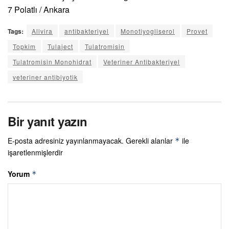
7 Polatlı / Ankara
Tags:
Alivira
antibakteriyel
Monotiyogliserol
Provet
Topkim
Tulaject
Tulatromisin
Tulatromisin Monohidrat
Veteriner Antibakteriyel
veteriner antibiyotik
Bir yanıt yazın
E-posta adresiniz yayınlanmayacak.
Gerekli alanlar
ile
*
işaretlenmişlerdir
Yorum
*