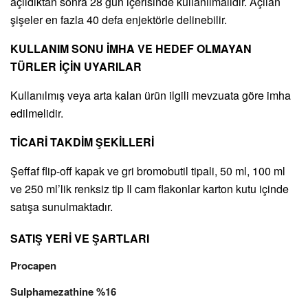
açıldıktan sonra 28 gün içerisinde kullanılmalıdır. Açılan
şişeler en fazla 40 defa enjektörle delinebilir.
KULLANIM SONU İMHA VE HEDEF OLMAYAN
TÜRLER İÇİN UYARILAR
Kullanılmış veya arta kalan ürün ilgili mevzuata göre imha
edilmelidir.
TİCARİ TAKDİM ŞEKİLLERİ
Şeffaf flip-off kapak ve gri bromobutil tipali, 50 ml, 100 ml
ve 250 ml’lik renksiz tip Il cam flakonlar karton kutu içinde
satışa sunulmaktadır.
SATIŞ YERİ VE ŞARTLARI
Procapen
Sulphamezathine %16