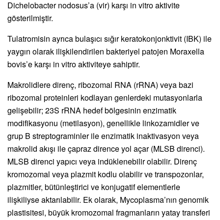
Dichelobacter nodosus’a (vir) karşı in vitro aktivite
gösterilmiştir.
Tulatromisin ayrıca bulaşıcı sığır keratokonjonktivit (IBK) ile
yaygın olarak ilişkilendirilen bakteriyel patojen Moraxella
bovis’e karşı in vitro aktiviteye sahiptir.
Makrolidlere direnç, ribozomal RNA (rRNA) veya bazi
ribozomal proteinleri kodlayan genlerdeki mutasyonlarla
gelişebilir; 23S rRNA hedef bölgesinin enzimatik
modifikasyonu (metilasyon), genellikle linkozamidler ve
grup B streptograminler ile enzimatik inaktivasyon veya
makrolid akışı ile çapraz dirence yol açar (MLSB direnci).
MLSB direnci yapıcı veya indüklenebilir olabilir. Direnç
kromozomal veya plazmit kodlu olabilir ve transpozonlar,
plazmitler, bütünleştirici ve konjugatif elementlerle
ilişkiliyse aktarılabilir. Ek olarak, Mycoplasma’nın genomik
plastisitesi, büyük kromozomal fragmanların yatay transferi