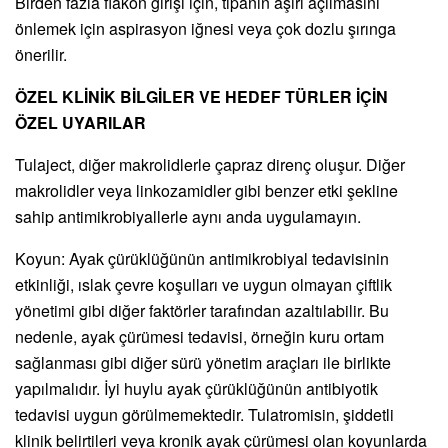
Birden fazla flakon girişi için, tipanın aşırı açılmasını
önlemek için aspirasyon iğnesi veya çok dozlu şırınga
önerilir.
ÖZEL KLİNİK BİLGİLER VE HEDEF TÜRLER İÇİN
ÖZEL UYARILAR
Tulaject, diğer makrolidlerle çapraz direnç oluşur. Diğer
makrolidler veya linkozamidler gibi benzer etki şekline
sahip antimikrobiyallerle aynı anda uygulamayın.
Koyun: Ayak çürüklüğünün antimikrobiyal tedavisinin
etkinliği, ıslak çevre koşulları ve uygun olmayan çiftlik
yönetimi gibi diğer faktörler tarafından azaltılabilir. Bu
nedenle, ayak çürümesi tedavisi, örneğin kuru ortam
sağlanması gibi diğer sürü yönetim araçları ile birlikte
yapılmalıdır. İyi huylu ayak çürüklüğünün antibiyotik
tedavisi uygun görülmemektedir. Tulatromisin, şiddetli
klinik belirtileri veya kronik ayak çürümesi olan koyunlarda