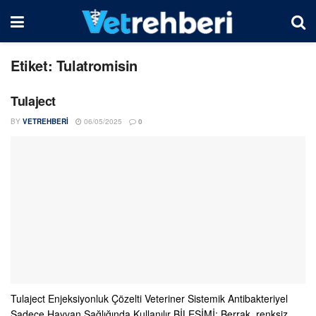
Etiket:
Tulatromisin
Tulaject
BY
VETREHBERI
06/05/2025
0
Tulaject Enjeksiyonluk Çözelti Veteriner Sistemik Antibakteriyel
Sadece Hayvan Sağlığında Kullanılır BİLEŞİMİ: Berrak, renksiz,