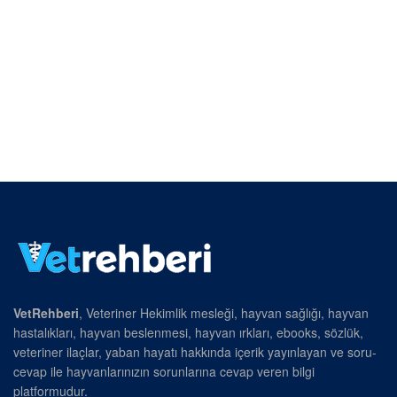
VetRehberi
, Veteriner Hekimlik mesleği, hayvan sağlığı, hayvan
hastalıkları, hayvan beslenmesi, hayvan ırkları, ebooks, sözlük,
veteriner ilaçlar, yaban hayatı hakkında içerik yayınlayan ve soru-
cevap ile hayvanlarınızın sorunlarına cevap veren bilgi
platformudur.