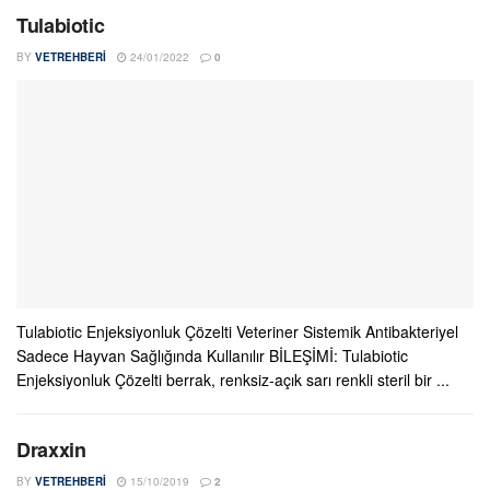
Tulabiotic
BY
VETREHBERI
24/01/2022
0
Tulabiotic Enjeksiyonluk Çözelti Veteriner Sistemik Antibakteriyel
Sadece Hayvan Sağlığında Kullanılır BİLEŞİMİ: Tulabiotic
Enjeksiyonluk Çözelti berrak, renksiz-açık sarı renkli steril bir ...
Draxxin
BY
VETREHBERI
15/10/2019
2