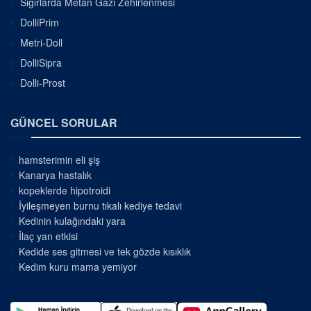
Sığırlarda Metan Gazı Zehirlenmesi
DolliPrim
Metri-Doll
DolliSipra
Dolli-Prost
GÜNCEL SORULAR
hamsterimin eli şiş
Kanarya hastalık
kopeklerde hipotroidi
İyileşmeyen burnu tıkalı kediye tedavi
Kedinin kulağındaki yara
İlaç yan etkisi
Kedide ses gitmesi ve tek gözde kısıklık
Kedim kuru mama yemiyor