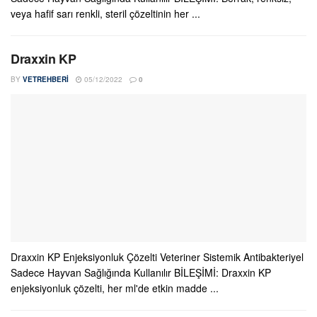
veya hafif sarı renkli, steril çözeltinin her ...
Draxxin KP
BY
VETREHBERI
05/12/2022
0
Draxxin KP Enjeksiyonluk Çözelti Veteriner Sistemik Antibakteriyel
Sadece Hayvan Sağlığında Kullanılır BİLEŞİMİ: Draxxin KP
enjeksiyonluk çözelti, her ml'de etkin madde ...