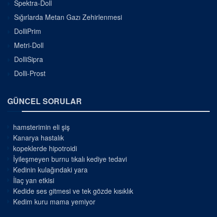
Spektra-Doll
Sığırlarda Metan Gazı Zehirlenmesi
DolliPrim
Metri-Doll
DolliSipra
Dolli-Prost
GÜNCEL SORULAR
hamsterimin eli şiş
Kanarya hastalık
kopeklerde hipotroidi
İyileşmeyen burnu tıkalı kediye tedavi
Kedinin kulağındaki yara
İlaç yan etkisi
Kedide ses gitmesi ve tek gözde kısıklık
Kedim kuru mama yemiyor