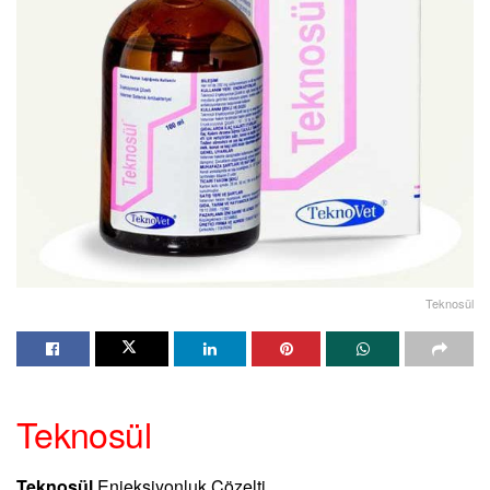
Teknosül
Teknosül
Teknosül
Enjeksiyonluk Çözelti