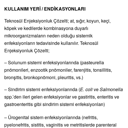
KULLANIM YERİ / ENDİKASYONLARI
Teknosül Enjeksiyonluk Çözelti; at, sığır, koyun, keçi,
köpek ve kedilerde kombinasyona duyarlı
mikroorganizmaların neden olduğu sistemik
enfeksiyonların tedavisinde kullanılır. Teknosül
Enjeksiyonluk Çözelti;
– Solunum sistemi enfeksiyonlarında (pasteurella
pnömonileri, enzootik pnömoniler, farenjitis, tonsillitis,
bronşitis, bronkopnömoni, pleuritis, vs.)
– Sindirim sistemi enfeksiyonlarında (
E. coli
ve
Salmonella
spp.’den ileri gelen enfeksiyonlar ve gastiritis, enteritis ve
gastroenteritis gibi sindirim sistemi enfeksiyonları)
– Ürogenital sistem enfeksiyonlarında (nefritis,
pyelonefritis, sistitis, vaginitis ve metritislerde parenteral