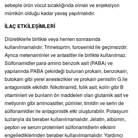
sebeple ürün vücut sıcaklığında olmalı ve enjeksiyon
mümkün olduğu kadar yavaş yapılmalıdır.
İLAÇ ETKİLEŞİMLERİ
Diüretiklerle birlikte veya hemen sonrasında
kullanılmamalıdır. Trimetoprim, furosemid ile geçimsizdir.
Ayrıca metenaminler ve antasitler ile birlikte kullanılmaz.
Sülfonamidler para-amino benzoik asit (PABA) ve
yapılarında PABA çekirdeği bulunan prokain, benzokain,
butokain gibi yerel anestezikler ve prokain penisilin G ile
antagonistik etkilidir. Nikotinamid, folik asit, kolin gibi B
vitaminleri ve bunların ön maddeleri olan glutamik asit ve
metiyonin gibi aminoasitler, pürinler, timidin ve serin de
sülfonamidler ile antagonistik etki oluşturabilir. Potasyum
tuzlarıyla da beraber kullanılmamalıdır. Jelatin, albümin,
pepton ve serum proteinleri sülfonamidlerin etkisini
engellediklerinden beraber kullanılmamalıdır. Yardımcı