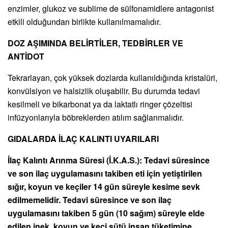
enzimler, glukoz ve sublime de sülfonamidlere antagonist
etkili olduğundan birlikte kullanılmamalıdır.
DOZ AŞIMINDA BELİRTİLER, TEDBİRLER VE
ANTİDOT
Tekrarlayan, çok yüksek dozlarda kullanıldığında kristalüri,
konvülsiyon ve halsizlik oluşabilir. Bu durumda tedavi
kesilmeli ve bikarbonat ya da laktatlı ringer çözeltisi
infüzyonlarıyla böbreklerden atılım sağlanmalıdır.
GIDALARDA İLAÇ KALINTI UYARILARI
İlaç Kalıntı Arınma Süresi (İ.K.A.S.): Tedavi süresince
ve son ilaç uygulamasını takiben eti için yetiştirilen
sığır, koyun ve keçiler 14 gün süreyle kesime sevk
edilmemelidir. Tedavi süresince ve son ilaç
uygulamasını takiben 5 gün (10 sağım) süreyle elde
edilen inek, koyun ve keçi sütü insan tüketimine