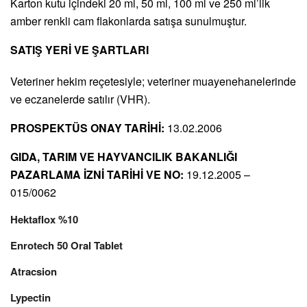
Karton kutu içindeki 20 ml, 50 ml, 100 ml ve 250 ml’lik
amber renkli cam flakonlarda satışa sunulmuştur.
SATIŞ YERİ VE ŞARTLARI
Veteriner hekim reçetesiyle; veteriner muayenehanelerinde
ve eczanelerde satılır (VHR).
PROSPEKTÜS ONAY TARİHİ:
13.02.2006
GIDA, TARIM VE HAYVANCILIK BAKANLIĞI
PAZARLAMA İZNİ TARİHİ VE NO:
19.12.2005 –
015/0062
Hektaflox %10
Enrotech 50 Oral Tablet
Atracsion
Lypectin