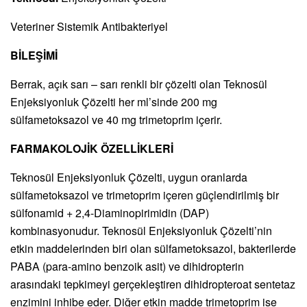
Veteriner Sistemik Antibakteriyel
BİLEŞİMİ
Berrak, açık sarı – sarı renkli bir çözelti olan Teknosül
Enjeksiyonluk Çözelti her ml’sinde 200 mg
sülfametoksazol ve 40 mg trimetoprim içerir.
FARMAKOLOJİK ÖZELLİKLERİ
Teknosül Enjeksiyonluk Çözelti, uygun oranlarda
sülfametoksazol ve trimetoprim içeren güçlendirilmiş bir
sülfonamid + 2,4-Diaminopirimidin (DAP)
kombinasyonudur. Teknosül Enjeksiyonluk Çözelti’nin
etkin maddelerinden biri olan sülfametoksazol, bakterilerde
PABA (para-amino benzoik asit) ve dihidropterin
arasındaki tepkimeyi gerçekleştiren dihidropteroat sentetaz
enzimini inhibe eder. Diğer etkin madde trimetoprim ise