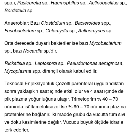
spp.),
Pasteurella
sp.,
Haemophilus
sp.,
Actinobacillus
sp.,
Bordetella
sp.
Anaeroblar: Bazı
Clostridium
sp.,
Bacteroides
spp.,
Fusobacterium
sp.,
Chlamydia
sp.,
Actinomyces
sp.
Orta derecede duyarlı bakteriler ise bazı
Mycobacterium
sp., bazı
Nocardia
sp.’dir.
Rickettsia
sp.,
Leptospira
sp.,
Pseudomonas aeruginosa
,
Mycoplasma
spp. dirençli olarak kabul edilir.
Teknosül Enjeksiyonluk Çözelti parenteral uygulandıktan
sonra yaklaşık 1 saat içinde etkili olur ve 4 saat içinde de
pik plazma yoğunluğuna ulaşır. Trimetoprim % 40 – 70
oranında, sülfametoksazol ise % 60 – 70 oranında plazma
proteinlerine bağlanır. İki madde grubu da vücutta tüm sıvı
ve doku kesimlerine dağılır. Vücudu büyük ölçüde idrarla
terk ederler.