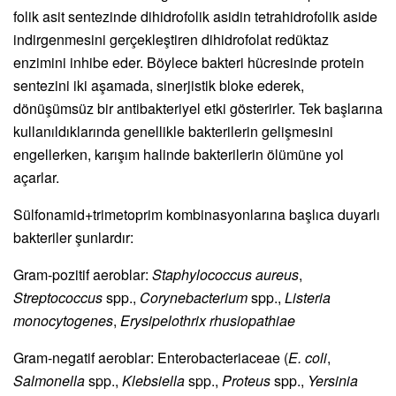
folik asit sentezinde dihidrofolik asidin tetrahidrofolik aside
indirgenmesini gerçekleştiren dihidrofolat redüktaz
enzimini inhibe eder. Böylece bakteri hücresinde protein
sentezini iki aşamada, sinerjistik bloke ederek,
dönüşümsüz bir antibakteriyel etki gösterirler. Tek başlarına
kullanıldıklarında genellikle bakterilerin gelişmesini
engellerken, karışım halinde bakterilerin ölümüne yol
açarlar.
Sülfonamid+trimetoprim kombinasyonlarına başlıca duyarlı
bakteriler şunlardır:
Gram-pozitif aeroblar:
Staphylococcus aureus
,
Streptococcus
spp.,
Corynebacterium
spp.,
Listeria
monocytogenes
,
Erysipelothrix rhusiopathiae
Gram-negatif aeroblar: Enterobacteriaceae (
E. coli
,
Salmonella
spp.,
Klebsiella
spp.,
Proteus
spp.,
Yersinia