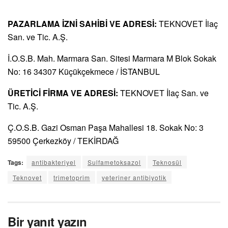
PAZARLAMA İZNİ SAHİBİ VE ADRESİ:
TEKNOVET İlaç
San. ve Tic. A.Ş.
İ.O.S.B. Mah. Marmara San. Sitesi Marmara M Blok Sokak
No: 16 34307 Küçükçekmece / İSTANBUL
ÜRETİCİ FİRMA VE ADRESİ:
TEKNOVET İlaç San. ve
Tic. A.Ş.
Ç.O.S.B. Gazi Osman Paşa Mahallesi 18. Sokak No: 3
59500 Çerkezköy / TEKİRDAĞ
Tags:
antibakteriyel
Sulfametoksazol
Teknosül
Teknovet
trimetoprim
veteriner antibiyotik
Bir yanıt yazın