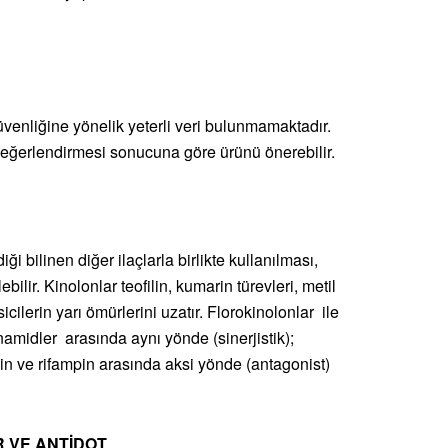
enliğine yönelik yeterli veri bulunmamaktadır.
eğerlendirmesi sonucuna göre ürünü önerebilir.
i bilinen diğer ilaçlarla birlikte kullanılması,
bilir. Kinolonlar teofilin, kumarin türevleri, metil
cilerin yarı ömürlerini uzatır. Florokinolonlar ile
namidler arasında aynı yönde (sinerjistik);
ntoin ve rifampin arasında aksi yönde (antagonist)
R VE ANTİDOT