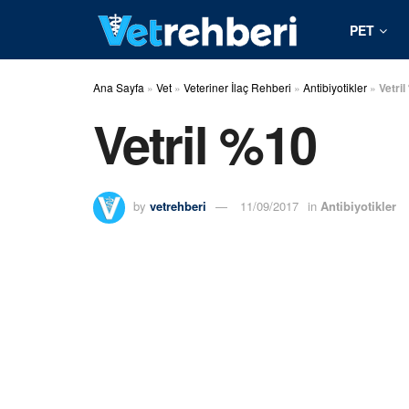
PET
Ana Sayfa
»
Vet
»
Veteriner İlaç Rehberi
»
Antibiyotikler
»
Vetri
Vetril %10
by
vetrehberi
11/09/2017
in
Antibiyotikler