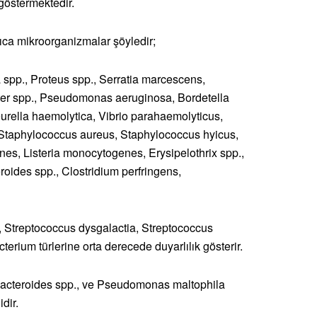
 göstermektedir.
ıca mikroorganizmalar şöyledir;
a spp., Proteus spp., Serratia marcescens,
cter spp., Pseudomonas aeruginosa, Bordetella
eurella haemolytica, Vibrio parahaemolyticus,
 Staphylococcus aureus, Staphylococcus hyicus,
es, Listeria monocytogenes, Erysipelothrix spp.,
oides spp., Clostridium perfringens,
, Streptococcus dysgalactia, Streptococcus
ium türlerine orta derecede duyarlılık gösterir.
 Bacteroides spp., ve Pseudomonas maltophila
dir.