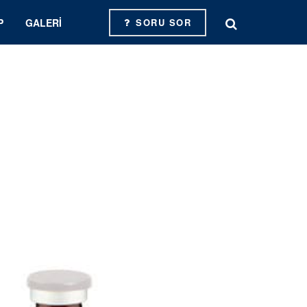
P
GALERI
SORU SOR