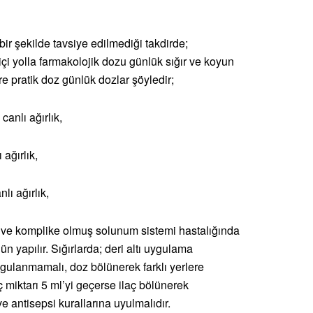
ir şekilde tavsiye edilmediği takdirde;
 içi yolla farmakolojik dozu günlük sığır ve koyun
re pratik doz günlük dozlar şöyledir;
anlı ağırlık,
ırlık,
ğırlık,
 ve komplike olmuş solunum sistemi hastalığında
gün yapılır. Sığırlarda; deri altı uygulama
ygulanmamalı, doz bölünerek farklı yerlere
miktarı 5 ml’yi geçerse ilaç bölünerek
 antisepsi kurallarına uyulmalıdır.