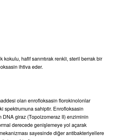
kokulu, hafif sarımtırak renkli, steril berrak bir
oksasin ihtiva eder.
addesi olan enrofloksasin florokinolonlar
etki spektrumuna sahiptir. Enrofloksasin
 DNA giraz (Topoizomeraz II) enziminin
normal derecede genişlemeye yol açarak
 mekanizması sayesinde diğer antibakteriyellere