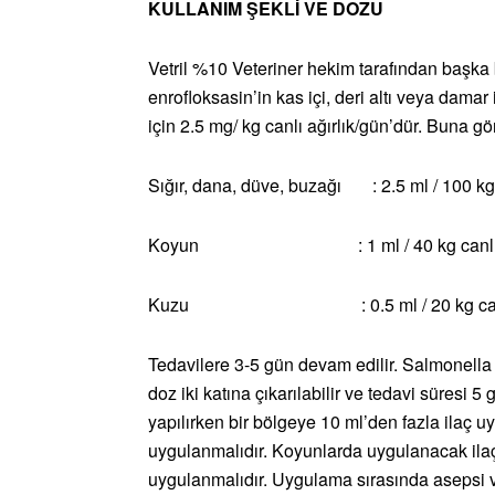
KULLANIM ŞEKLİ VE DOZU
Vetril %10 Veteriner hekim tarafından başka b
enrofloksasin’in kas içi, deri altı veya damar
için 2.5 mg/ kg canlı ağırlık/gün’dür. Buna gö
Sığır, dana, düve, buzağı : 2.5 ml / 100 kg c
Koyun : 1 ml / 40 kg canlı ağ
Kuzu : 0.5 ml / 20 kg canlı a
Tedavilere 3-5 gün devam edilir. Salmonella
doz iki katına çıkarılabilir ve tedavi süresi 5 
yapılırken bir bölgeye 10 ml’den fazla ilaç u
uygulanmalıdır. Koyunlarda uygulanacak ilaç 
uygulanmalıdır. Uygulama sırasında asepsi ve