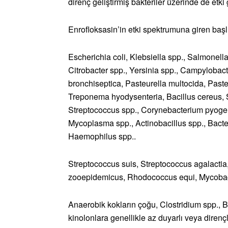
direnç geliştirmiş bakteriler üzerinde de etki
Enrofloksasin’in etki spektrumuna giren başl
Escherichia coli, Klebsiella spp., Salmonell
Citrobacter spp., Yersinia spp., Campyloba
bronchiseptica, Pasteurella multocida, Past
Treponema hyodysenteria, Bacillus cereus,
Streptococcus spp., Corynebacterium pyogen
Mycoplasma spp., Actinobacillus spp., Bacter
Haemophilus spp..
Streptococcus suis, Streptococcus agalactia
zooepidemicus, Rhodococcus equi, Mycobacter
Anaerobik kokların çoğu, Clostridium spp.,
kinolonlara genellikle az duyarlı veya dirençli