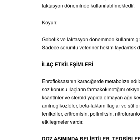
laktasyon döneminde kullanılabilmektedir.
Koyun:
Gebelik ve laktasyon döneminde kullanım güv
Sadece sorumlu veteriner hekim fayda/risk d
İLAÇ ETKİLEŞİMLERİ
Enrofloksasinin karaciğerde metabolize edildiğ
söz konusu ilaçların farmakokinetiğini etkiyele
ksantinler ve steroid yapıda olmayan ağrı kesi
aminogikozidler, beta-laktam ilaçlar ve sülfo
fenikoller, eritromisin, polimiksin, nitrofura
etkileşmeler vardır.
DOZ AŞIMINDA BELİRTİLER, TEDBİRLE