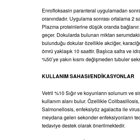
Enrofloksasin paranteral uygulamadan sonra i
oranındadır. Uygulama sonrası ortalama 2 saa
Plazma proteinlerine düşük oranda bağlanır. 
geçer. Dokularda bulunan miktarı serumdaki
bulunduğu dokular özellikle akciğer, karaciğe
ömrü yaklaşık 10 saattir. Başlıca safra ve idr
%50’ye yakın kısmı değişmeden tubuler sekres
KULLANIM SAHASI/ENDİKASYONLAR
Vetril %10 Sığır ve koyunların solunum ve sin
kullanım alanı bulur. Özellikle Colibasillosi
Salmonellosis, enfeksiyöz agalactia ile virus
meydana gelen sekonder enfeksiyonların tedav
tedaviye destek olarak önerilmektedir.