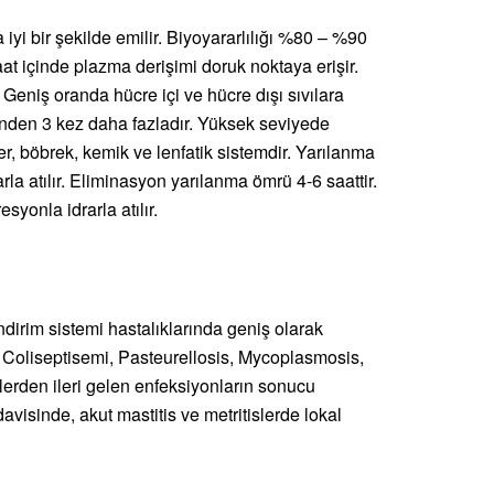
yi bir şekilde emilir. Biyoyararlılığı %80 – %90
t içinde plazma derişimi doruk noktaya erişir.
Geniş oranda hücre içi ve hücre dışı sıvılara
nden 3 kez daha fazladır. Yüksek seviyede
r, böbrek, kemik ve lenfatik sistemdir. Yarılanma
arla atılır. Eliminasyon yarılanma ömrü 4-6 saattir.
yonla idrarla atılır.
dirim sistemi hastalıklarında geniş olarak
s, Coliseptisemi, Pasteurellosis, Mycoplasmosis,
lerden ileri gelen enfeksiyonların sonucu
isinde, akut mastitis ve metritislerde lokal