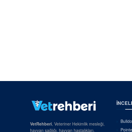
İNCEL
Bulldo
VetRehberi
, Veteriner Hekimlik mesleği,
Pointe
hayvan sağlığı, hayvan hastalıkları,