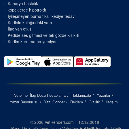
Kanarya hastalık
kopeklerde hipotroidi
İyileşmeyen burnu tıkalı kediye tedavi
Kedinin kulağındaki yara
İlaç yan etkisi
Kedide ses gitmesi ve tek gözde kısıklık
Kedim kuru mama yemiyor
Veteriner İlaç Dozu Hesaplama
Hakkımızda
Yazarlar
Yazar Başvurusu
Yazı Gönder
Reklam
Gizlilik
İletişim
© 2026 VetRehberi.com – 12.12.2016
Beşeri hekimlik insan içinse Veteriner Hekimlik insanlık içindir...