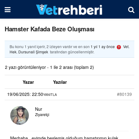
Hamster Kafada Beze Oluşması
Bu konu 1 yanıt içerir, 2 izleyen vardır ve en son
1 yıl 1 ay önce
Vet.
Hek. Dursunali Şimşek
tarafından güncellenmiştir.
2 yazı görüntüleniyor - 1 ile 2 arası (toplam 2)
Yazar
Yazılar
19/06/2025: 22:50
#80139
YANITLA
Nur
Ziyaretçi
Merhaba , evimde beslemiş olduğum hamstırımın kulak