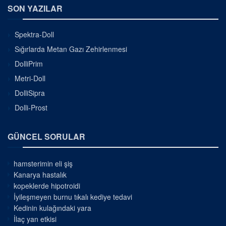
SON YAZILAR
Spektra-Doll
Sığırlarda Metan Gazı Zehirlenmesi
DolliPrim
Metri-Doll
DolliSipra
Dolli-Prost
GÜNCEL SORULAR
hamsterimin eli şiş
Kanarya hastalık
kopeklerde hipotroidi
İyileşmeyen burnu tıkalı kediye tedavi
Kedinin kulağındaki yara
İlaç yan etkisi