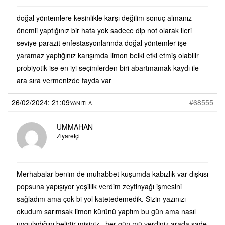
doğal yöntemlere kesinlikle karşı değilim sonuç almanız
önemli yaptığınız bir hata yok sadece dip not olarak ileri
seviye parazit enfestasyonlarında doğal yöntemler işe
yaramaz yaptığınız karışımda limon belki etki etmiş olabilir
probiyotik ise en iyi seçimlerden biri abartmamak kaydı ile
ara sıra vermenizde fayda var
26/02/2024: 21:09
#68555
YANITLA
UMMAHAN
Ziyaretçi
Merhabalar benim de muhabbet kuşumda kabızlık var dışkısı
popsuna yapışıyor yeşillik verdim zeytinyağı işmesini
sağladım ama çok bi yol katetedemedik. Sizin yazınızı
okudum sarımsak limon kürünü yaptım bu gün ama nasıl
uyguladığını belirtir misiniz , her gün mü verdiniz arada sade