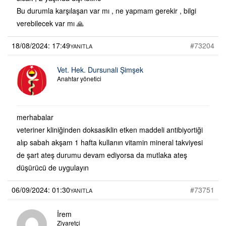
Bu durumla karşılaşan var mı , ne yapmam gerekir , bilgi
verebilecek var mı 🙏
18/08/2024: 17:49
#73204
YANITLA
Vet. Hek. Dursunali Şimşek
Anahtar yönetici
merhabalar
veteriner kliniğinden doksasiklin etken maddeli antibiyortiği
alıp sabah akşam 1 hafta kullanın vitamin mineral takviyesi
de şart ateş durumu devam ediyorsa da mutlaka ateş
düşürücü de uygulayın
06/09/2024: 01:30
#73751
YANITLA
İrem
Ziyaretçi