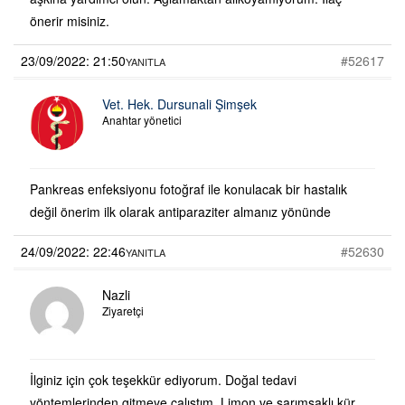
önerir misiniz.
23/09/2022: 21:50
#52617
YANITLA
Vet. Hek. Dursunali Şimşek
Anahtar yönetici
Pankreas enfeksiyonu fotoğraf ile konulacak bir hastalık
değil önerim ilk olarak antiparaziter almanız yönünde
24/09/2022: 22:46
#52630
YANITLA
Nazli
Ziyaretçi
İlginiz için çok teşekkür ediyorum. Doğal tedavi
yöntemlerinden gitmeye çalıştım. Limon ve sarımsaklı kür