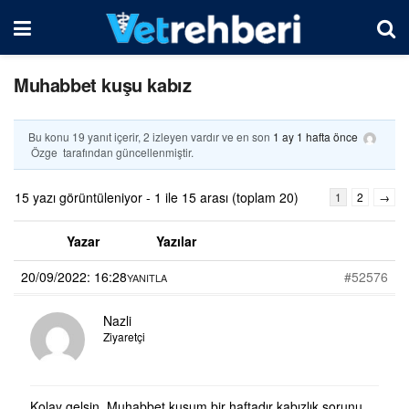
Muhabbet kuşu kabız
Bu konu 19 yanıt içerir, 2 izleyen vardır ve en son
1 ay 1 hafta önce
Özge
tarafından güncellenmiştir.
15 yazı görüntüleniyor - 1 ile 15 arası (toplam 20)
1
2
→
Yazar
Yazılar
20/09/2022: 16:28
#52576
YANITLA
Nazli
Ziyaretçi
Kolay gelsin. Muhabbet kuşum bir haftadır kabızlık sorunu