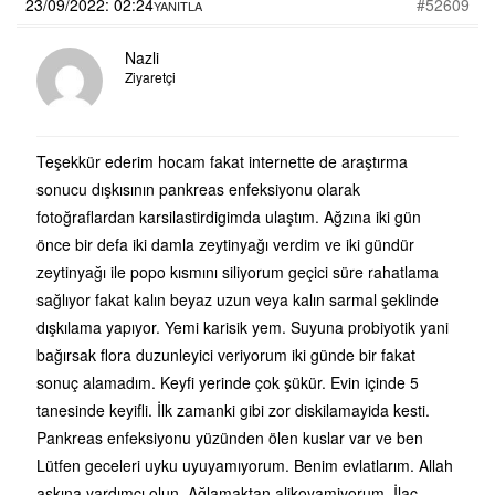
23/09/2022: 02:24
#52609
YANITLA
Nazli
Ziyaretçi
Teşekkür ederim hocam fakat internette de araştırma
sonucu dışkısının pankreas enfeksiyonu olarak
fotoğraflardan karsilastirdigimda ulaştım. Ağzına iki gün
önce bir defa iki damla zeytinyağı verdim ve iki gündür
zeytinyağı ile popo kısmını siliyorum geçici süre rahatlama
sağlıyor fakat kalın beyaz uzun veya kalın sarmal şeklinde
dışkılama yapıyor. Yemi karisik yem. Suyuna probiyotik yani
bağırsak flora duzunleyici veriyorum iki günde bir fakat
sonuç alamadım. Keyfi yerinde çok şükür. Evin içinde 5
tanesinde keyifli. İlk zamanki gibi zor diskilamayida kesti.
Pankreas enfeksiyonu yüzünden ölen kuslar var ve ben
Lütfen geceleri uyku uyuyamıyorum. Benim evlatlarım. Allah
aşkına yardımcı olun. Ağlamaktan alikoyamiyorum. İlaç