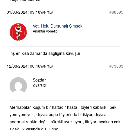
01/03/2024: 09:18
#68595
YANITLA
Vet. Hek. Dursunali Şimşek
Anahtar yönetici
inş en kısa zamanda sağlığına kavuşur
12/08/2024: 00:46
#73083
YANITLA
Sözdar
Ziyaretçi
Merhabalar, kuşum bir haftadır hasta , tüyleri kabarık , pek
yem yemiyor , dışkısı popo tüylerinde birikiyor, dışkısı
anormal renkte değil , sürekli uyukluyor , titriyor ,ayakları çok
sıcak , 2 yaşında dişi lutino