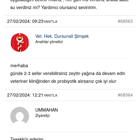
su verdiniz mi? Yardımcı olursanız sevinirim.
27/02/2024: 09:23
#68563
YANITLA
Vet. Hek. Dursunali Şimşek
Anahtar yönetici
merhaba
günde 2-3 sefer verebilirsiniz zeytin yağına da devam edin
veteriner kliniğinden de probiyotik alırsanız çok iyi olur
27/02/2024: 12:21
#68564
YANITLA
UMMAHAN
Ziyaretçi
Teşekkür ederim