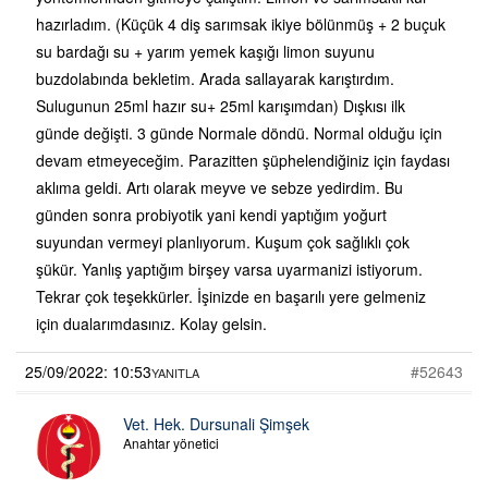
hazırladım. (Küçük 4 diş sarımsak ikiye bölünmüş + 2 buçuk
su bardağı su + yarım yemek kaşığı limon suyunu
buzdolabında bekletim. Arada sallayarak karıştırdım.
Sulugunun 25ml hazır su+ 25ml karışımdan) Dışkısı ilk
günde değişti. 3 günde Normale döndü. Normal olduğu için
devam etmeyeceğim. Parazitten şüphelendiğiniz için faydası
aklıma geldi. Artı olarak meyve ve sebze yedirdim. Bu
günden sonra probiyotik yani kendi yaptığım yoğurt
suyundan vermeyi planlıyorum. Kuşum çok sağlıklı çok
şükür. Yanlış yaptığım birşey varsa uyarmanizi istiyorum.
Tekrar çok teşekkürler. İşinizde en başarılı yere gelmeniz
için dualarımdasınız. Kolay gelsin.
25/09/2022: 10:53
#52643
YANITLA
Vet. Hek. Dursunali Şimşek
Anahtar yönetici