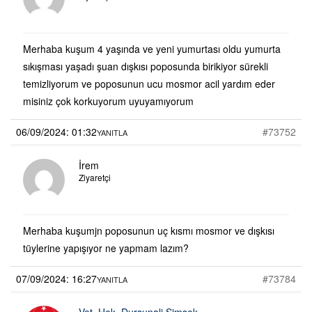
Merhaba kuşum 4 yaşında ve yeni yumurtası oldu yumurta
sıkışması yaşadı şuan dışkısı poposunda birikiyor sürekli
temizliyorum ve poposunun ucu mosmor acil yardım eder
misiniz çok korkuyorum uyuyamıyorum
06/09/2024: 01:32
#73752
YANITLA
İrem
Ziyaretçi
Merhaba kuşumjn poposunun uç kısmı mosmor ve dışkısı
tüylerine yapışıyor ne yapmam lazım?
07/09/2024: 16:27
#73784
YANITLA
Vet. Hek. Dursunali Şimşek