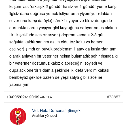
kuşum var. Yaklaşık 2 gündür halsiz ve 1 gündür yeme karşı
ilgisiz daha doğrusu yemek istiyor ama yiyemiyor (daldarı
sever ona karşı da öyle) sürekli uyuyor ve biraz denge de
durmakta sorun yaşıyor gibi kuyruğunu sallıyor nefes alırken
tık tık şeklinde ses çıkarıyor ( deprem zamanı 2-3 gün
soğukta kaldık sanırım astım oldu toz koku vs hemen
etkiliyor) şimdi en büyük problemim Hatay da kuşlardan tam
olarak anlayan bir veteriner hekim bulamadık şehir dışında ki
bir veteriner dostumuz kabız olabileceğini söyledi ve
dupalack önerdi 1 damla şeklinde iki defa verdim kakası
bembeyaz şekilde bazen de yeşil salya gibi sizce ne
yapmalıyım
10/09/2024: 20:09
#73857
YANITLA
Vet. Hek. Dursunali Şimşek
Anahtar yönetici