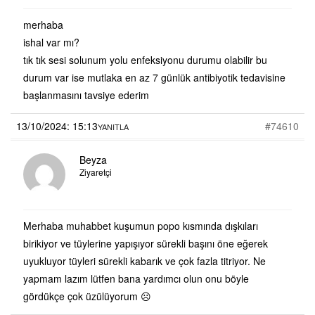
merhaba
ishal var mı?
tık tık sesi solunum yolu enfeksiyonu durumu olabilir bu
durum var ise mutlaka en az 7 günlük antibiyotik tedavisine
başlanmasını tavsiye ederim
13/10/2024: 15:13
#74610
YANITLA
Beyza
Ziyaretçi
Merhaba muhabbet kuşumun popo kısmında dışkıları
birikiyor ve tüylerine yapışıyor sürekli başını öne eğerek
uyukluyor tüyleri sürekli kabarık ve çok fazla titriyor. Ne
yapmam lazım lütfen bana yardımcı olun onu böyle
gördükçe çok üzülüyorum ☹️