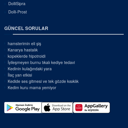
DolliSipra
Dolli-Prost
GÜNCEL SORULAR
hamsterimin eli şiş
Kanarya hastalık
kopeklerde hipotroidi
İyileşmeyen burnu tıkalı kediye tedavi
Kedinin kulağındaki yara
İlaç yan etkisi
Kedide ses gitmesi ve tek gözde kısıklık
Kedim kuru mama yemiyor