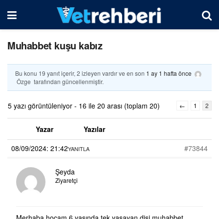
Muhabbet kuşu kabız
Bu konu 19 yanıt içerir, 2 izleyen vardır ve en son
1 ay 1 hafta önce
Özge
tarafından güncellenmiştir.
5 yazı görüntüleniyor - 16 ile 20 arası (toplam 20)
←
1
2
Yazar
Yazılar
08/09/2024: 21:42
#73844
YANITLA
Şeyda
Ziyaretçi
Merhaba hocam 6 yaşında tek yaşayan dişi muhabbet