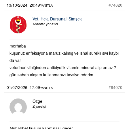
13/10/2024: 20:49
#74620
YANITLA
Vet. Hek. Dursunali Şimşek
Anahtar yönetici
merhaba
kuşunuz enfeksiyona maruz kalmış ve ishal sürekli sıvı kaybı
da var
veteriner kliniğinden antibiyotik vitamin mineral alıp en az 7
gün sabah akşam kullanmanızı tavsiye ederim
01/07/2026: 17:09
#84070
YANITLA
Özge
Ziyaretçi
Muhabbet kuşum kabız nasıl geçer