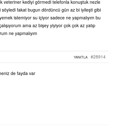
k veteriner kediyi görmedi telefonla konuştuk nezle
 söyledi fakat bugun dördüncü gün az bi iyileşti gibi
yemek istemiyor su içiyor sadece ne yapmalıyım bu
çalışıyorum ama az bişey yiyiyor çok çok az yatıp
yorum ne yapmalıyım
#28914
YANITLA
meniz de fayda var