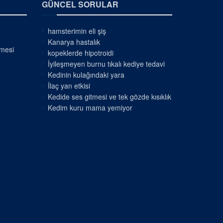
GÜNCEL SORULAR
hamsterimin eli şiş
Kanarya hastalık
nmesi
kopeklerde hipotroidi
İyileşmeyen burnu tıkalı kediye tedavi
Kedinin kulağındaki yara
İlaç yan etkisi
Kedide ses gitmesi ve tek gözde kısıklık
Kedim kuru mama yemiyor