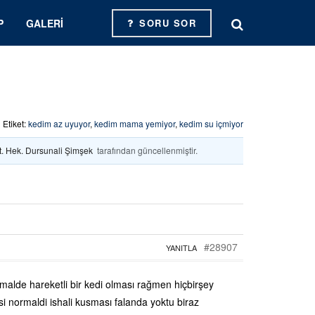
P
GALERI
SORU SOR
Etiket:
kedim az uyuyor
,
kedim mama yemiyor
,
kedim su içmiyor
t. Hek. Dursunali Şimşek
tarafından güncellenmiştir.
#28907
YANITLA
malde hareketli bir kedi olması rağmen hiçbirşey
 normaldi ishali kusması falanda yoktu biraz