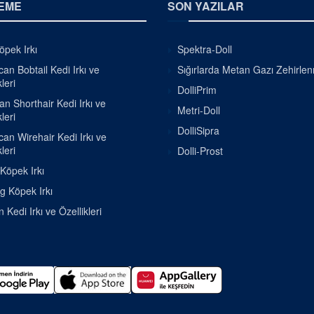
EME
SON YAZILAR
pek Irkı
Spektra-Doll
an Bobtail Kedi Irkı ve
Sığırlarda Metan Gazı Zehirle
leri
DolliPrim
ian Shorthair Kedi Irkı ve
Metri-Doll
leri
DolliSipra
an Wirehair Kedi Irkı ve
leri
Dolli-Prost
 Köpek Irkı
g Köpek Irkı
 Kedi Irkı ve Özellikleri