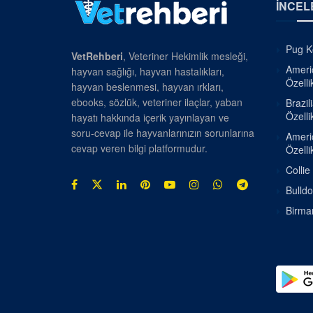
İNCEL
Pug Kö
VetRehberi
, Veteriner Hekimlik mesleği,
Americ
hayvan sağlığı, hayvan hastalıkları,
Özellik
hayvan beslenmesi, hayvan ırkları,
ebooks, sözlük, veteriner ilaçlar, yaban
Brazil
Özellik
hayatı hakkında içerik yayınlayan ve
soru-cevap ile hayvanlarınızın sorunlarına
Americ
cevap veren bilgi platformudur.
Özellik
Collie
Bulldo
Birman