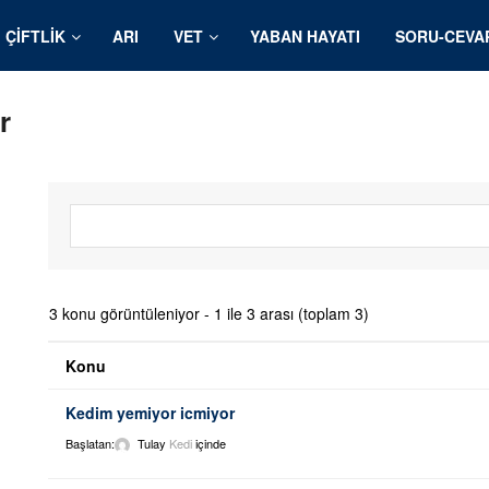
ÇIFTLIK
ARI
VET
YABAN HAYATI
SORU-CEVA
r
3 konu görüntüleniyor - 1 ile 3 arası (toplam 3)
Konu
Kedim yemiyor icmiyor
Başlatan:
Tulay
Kedi
içinde