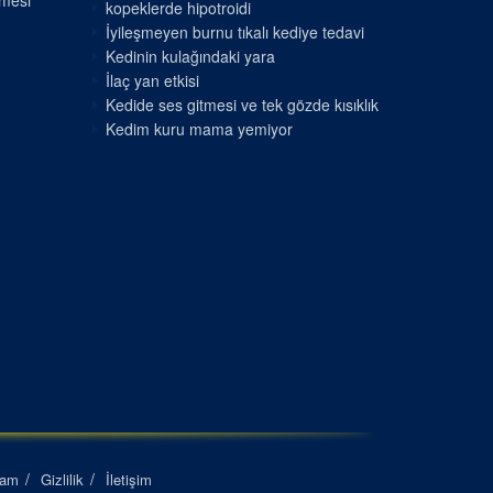
nmesi
kopeklerde hipotroidi
İyileşmeyen burnu tıkalı kediye tedavi
Kedinin kulağındaki yara
İlaç yan etkisi
Kedide ses gitmesi ve tek gözde kısıklık
Kedim kuru mama yemiyor
lam
Gizlilik
İletişim