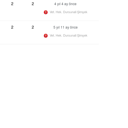
2
2
4 yıl 4 ay önce
Vet. Hek. Dursunali Şimşek
2
2
5 yıl 11 ay önce
Vet. Hek. Dursunali Şimşek