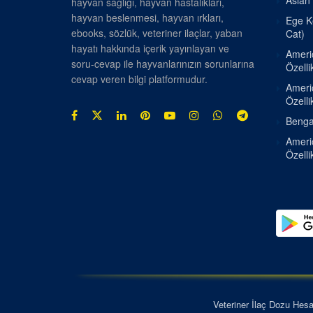
Asian 
hayvan sağlığı, hayvan hastalıkları,
hayvan beslenmesi, hayvan ırkları,
Ege Ke
ebooks, sözlük, veteriner ilaçlar, yaban
Cat)
hayatı hakkında içerik yayınlayan ve
Americ
soru-cevap ile hayvanlarınızın sorunlarına
Özellik
cevap veren bilgi platformudur.
Americ
Özellik
Bengal
Americ
Özellik
Veteriner İlaç Dozu Hes