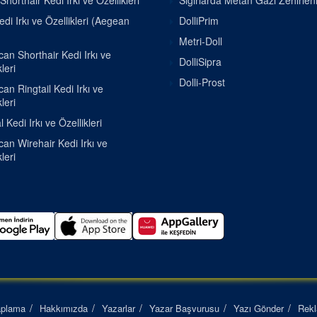
Shorthair Kedi Irkı ve Özellikleri
Sığırlarda Metan Gazı Zehirle
di Irkı ve Özellikleri (Aegean
DolliPrim
Metri-Doll
an Shorthair Kedi Irkı ve
DolliSipra
leri
Dolli-Prost
an Ringtail Kedi Irkı ve
leri
 Kedi Irkı ve Özellikleri
an Wirehair Kedi Irkı ve
leri
aplama
Hakkımızda
Yazarlar
Yazar Başvurusu
Yazı Gönder
Rek