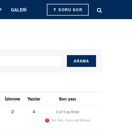
P
GALERI
SORU SOR
İzlenme
Yazılar
Son yazı
2
4
3 yıl 5 ay önce
Vet. Hek. Dursunali Şimşek