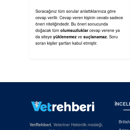
Soracağınız tüm sorular anlattıklarınıza göre
cevap verilir. Cevap veren kişinin cevabı sadece
öneri niteliğindedir. Bu öneri sonucunda
doğacak tüm
olumsuzluklar
cevap verene ya
da siteye
yüklenemez
ve
suçlanamaz
. Soru
soran kişiler şartları kabul etmiştir.
İNCEL
Britis
VetRehberi
, Veteriner Hekimlik mesleği,