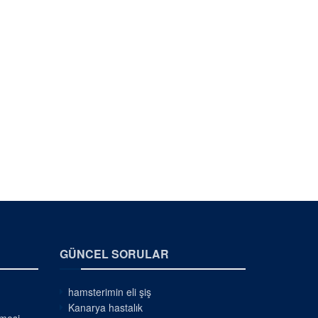
GÜNCEL SORULAR
hamsterimin eli şiş
Kanarya hastalık