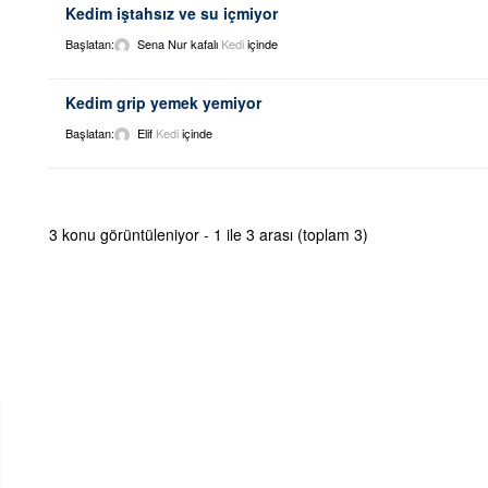
Kedim iştahsız ve su içmiyor
Başlatan:
Sena Nur kafalı
Kedi
içinde
Kedim grip yemek yemiyor
Başlatan:
Elif
Kedi
içinde
3 konu görüntüleniyor - 1 ile 3 arası (toplam 3)