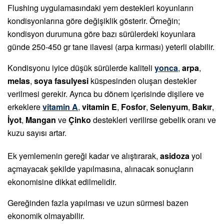
Flushing uygulamasındaki yem destekleri koyunların
kondisyonlarına göre değişiklik gösterir. Örneğin;
kondisyon durumuna göre bazı sürülerdeki koyunlara
günde 250-450 gr tane ilavesi (arpa kırması) yeterli olabilir.
Kondisyonu iyice düşük sürülerde kaliteli
yonca
,
arpa
,
melas
,
soya fasulyesi
küspesinden oluşan destekler
verilmesi gerekir. Ayrıca bu dönem içerisinde dişilere ve
erkeklere
vitamin A
,
vitamin E
,
Fosfor
,
Selenyum
,
Bakır
,
İyot
,
Mangan
ve
Çinko
destekleri verilirse gebelik oranı ve
kuzu sayısı artar.
Ek yemlemenin gereği kadar ve alıştırarak,
asidoza
yol
açmayacak şekilde yapılmasına, alınacak sonuçların
ekonomisine dikkat edilmelidir.
Gereğinden fazla yapılması ve uzun sürmesi bazen
ekonomik olmayabilir.