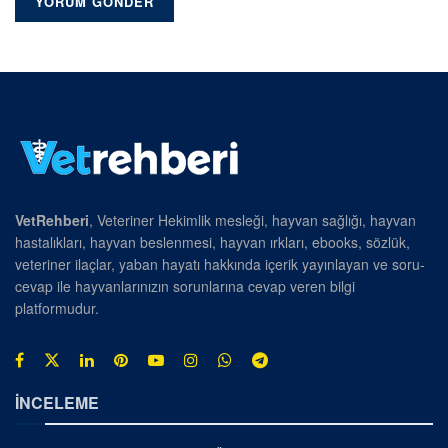
VetRehberi
, Veteriner Hekimlik mesleği, hayvan sağlığı, hayvan
hastalıkları, hayvan beslenmesi, hayvan ırkları, ebooks, sözlük,
veteriner ilaçlar, yaban hayatı hakkında içerik yayınlayan ve soru-
cevap ile hayvanlarınızın sorunlarına cevap veren bilgi
platformudur.
İNCELEME