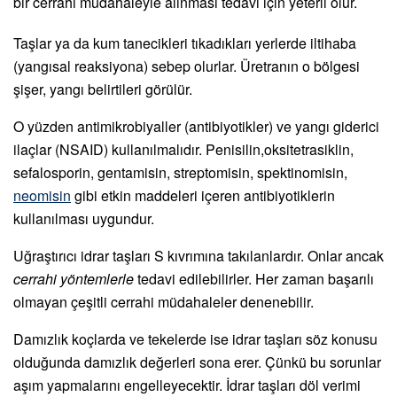
bir cerrahi müdahaleyle alınması tedavi için yeterli olur.
Taşlar ya da kum tanecikleri tıkadıkları yerlerde iltihaba
(yangısal reaksiyona) sebep olurlar. Üretranın o bölgesi
şişer, yangı belirtileri görülür.
O yüzden antimikrobiyaller (antibiyotikler) ve yangı giderici
ilaçlar (NSAID) kullanılmalıdır. Penisilin,oksitetrasiklin,
sefalosporin, gentamisin, streptomisin, spektinomisin,
neomisin
gibi etkin maddeleri içeren antibiyotiklerin
kullanılması uygundur.
Uğraştırıcı idrar taşları S kıvrımına takılanlardır. Onlar ancak
cerrahi yöntemlerle
tedavi edilebilirler. Her zaman başarılı
olmayan çeşitli cerrahi müdahaleler denenebilir.
Damızlık koçlarda ve tekelerde ise idrar taşları söz konusu
olduğunda damızlık değerleri sona erer. Çünkü bu sorunlar
aşım yapmalarını engelleyecektir. İdrar taşları döl verimi