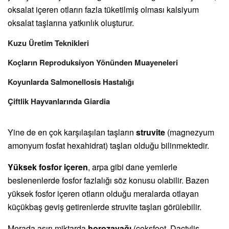
oksalat içeren otların fazla tüketilmiş olması kalsiyum
oksalat taşlarına yatkınlık oluşturur.
Kuzu Üretim Teknikleri
Koçların Reproduksiyon Yönünden Muayeneleri
Koyunlarda Salmonellosis Hastalığı
Çiftlik Hayvanlarında Giardia
Yine de en çok karşılaşılan taşların
struvite
(magnezyum
amonyum fosfat hexahidrat) taşları olduğu bilinmektedir.
Yüksek fosfor içeren
, arpa gibi dane yemlerle
beslenenlerde fosfor fazlalığı söz konusu olabilir. Bazen
yüksek fosfor içeren otların olduğu meralarda otlayan
küçükbaş geviş getirenlerde struvite taşları görülebilir.
Merada aşırı miktarda
horozayağı
(coksfoot, Dactylis