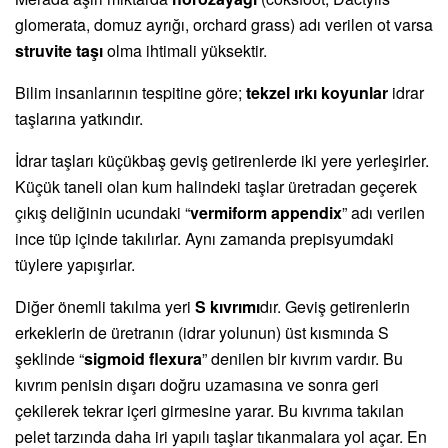
glomerata, domuz ayrığı, orchard grass) adı verilen ot varsa
struvite taşı
olma ihtimali yüksektir.
Bilim insanlarının tespitine göre;
tekzel ırkı koyunlar
idrar
taşlarına yatkındır.
İdrar taşları küçükbaş geviş getirenlerde iki yere yerleşirler.
Küçük taneli olan kum halindeki taşlar üretradan geçerek
çıkış deliğinin ucundaki “
vermiform appendix
” adı verilen
ince tüp içinde takılırlar. Aynı zamanda prepisyumdaki
tüylere yapışırlar.
Diğer önemli takılma yeri
S kıvrımı
dır. Geviş getirenlerin
erkeklerin de üretranın (idrar yolunun) üst kısmında S
şeklinde “
sigmoid flexura
” denilen bir kıvrım vardır. Bu
kıvrım penisin dışarı doğru uzamasına ve sonra geri
çekilerek tekrar içeri girmesine yarar. Bu kıvrıma takılan
pelet tarzında daha iri yapılı taşlar tıkanmalara yol açar. En