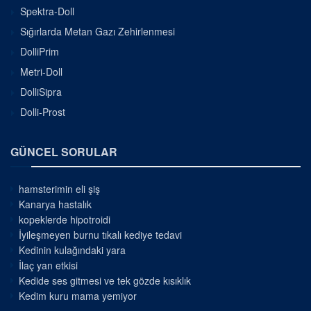
Spektra-Doll
Sığırlarda Metan Gazı Zehirlenmesi
DolliPrim
Metri-Doll
DolliSipra
Dolli-Prost
GÜNCEL SORULAR
hamsterimin eli şiş
Kanarya hastalık
kopeklerde hipotroidi
İyileşmeyen burnu tıkalı kediye tedavi
Kedinin kulağındaki yara
İlaç yan etkisi
Kedide ses gitmesi ve tek gözde kısıklık
Kedim kuru mama yemiyor