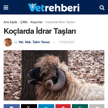
Ana Sayfa
»
Çiftlik
»
Koyunlar
»
Koçlarda İdrar Taşları
Koçlarda İdrar Taşları
by
Vet. Hek. Tahir Yavuz
10/05/2025