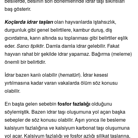
besilerde, besinin son dönemlerinde idrar taşı sıkıntıları
baş gösterir.
Koçlarda idrar taşları
olan hayvanlarda iştahsızlık,
durgunluk gibi genel belirtilere, kambur duruş, diş
gıcırdatma, karın altında su toplanması gibi belirtiler eşlik
eder.
Sancı tipiktir
. Damla damla idrar gelebilir. Fakat
hayvan rahat bir şekilde idrar yapamaz. Bağırma (meleme)
önemli bir belirtidir.
İdrar bazen kanlı olabilir (
hematüri
). İdrar kesesi
yırtılmasına kadar varan vakalarda ölüm söz konusu
olabilir.
En başta gelen sebebin
fosfor fazlalığı
olduğunu
söylemiştik. Bazen idrar taşı oluşumuna yol açan başka
sebepler de söz konusu olabilir. Aşırı yonca ile besleme
kalsiyum fazlalığına ve kalsiyum karbonat taşı oluşumuna
yol açar. Kalsiyum fazlalığı ve fosfor azlığı silikat taşlarına,