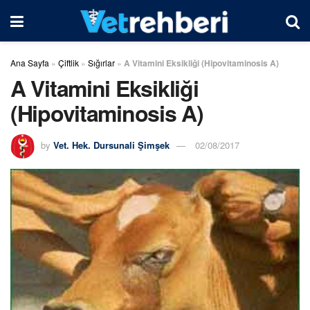
Ana Sayfa
»
Çiftlik
»
Sığırlar
»
A Vitamini Eksikliği (Hipovitaminosis A)
A Vitamini Eksikliği
(Hipovitaminosis A)
by
Vet. Hek. Dursunali Şimşek
02/08/2017