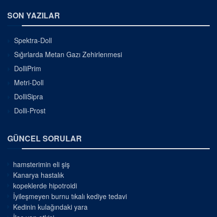
SON YAZILAR
Spektra-Doll
Sığırlarda Metan Gazı Zehirlenmesi
DolliPrim
Metri-Doll
DolliSipra
Dolli-Prost
GÜNCEL SORULAR
hamsterimin eli şiş
Kanarya hastalık
kopeklerde hipotroidi
İyileşmeyen burnu tıkalı kediye tedavi
Kedinin kulağındaki yara