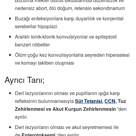
bozulma inekler östrus sikluslarında düzensizlik ve
nedensiz abort, ölü doğum, retensio sekondinarium
Buzağı enfeksiyonlara karşı duyarlılık ve konjenital
serebellar hipoplazi
Aralıklı tonik-klonik konvulsiyonlar ve epileptoid
benzeri nöbetler
Ölüm çoğu kez konvulisyonlarla seyreden hiperastesi
ve komayı takiben oluşması
Ayrıcı Tanı;
Deri lezyonlarının olması ve pupillanın ışığa karşı
refleksinin bulunmamasıyla
Süt Tetanisi
,
CCN
, Tuz
Zehirlenmesi ve Akut Kurşun Zehirlenmesin ‘
den
ayrılır.
Deri lezyonların olması ve akut seyretmemesi ile
de
Enterotoksemi
‘den ayrılır.