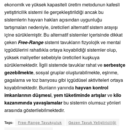
ekonomik ve yüksek kapasiteli üretim metodunun kafesli
yetiştiricilik sistemi ile gerçekleştirildiği ancak bu
sistemlerin hayvan hakları açısından uygunluğu
tartışmaları nedeniyle, üreticileri alternatif sistem arayışı
içine sürüklemiştir. Bu alternatif sistemler içerisinde dikkat
çeken
Free-Range
sistemi tavukların fizyolojik ve mental
içgüdülerini rahatlıkla ortaya koyabildiği sistemler olup,
yüksek maliyetler sebebiyle üreticileri kuşkuya
sürüklemektedir. İlgili sistemde tavuklar rahat ve
serbestçe
gezebilmekte
, sosyal gruplar oluşturabilmekte, eşinme,
gagalama ve toz banyosu gibi içgüdüsel aktiviteleri ortaya
koyabilmektedir. Bunların yanında
hayvan kontrol
imkanlarının düşmesi
,
yem tüketiminde artışlar
ve
kilo
kazanımında yavaşlamalar
bu sistemin olumsuz yönleri
arasında gösterilebilmektedir.
Tags:
Free-Range Tavukçuluk
Gezen Tavuk Yetiştiriciliği