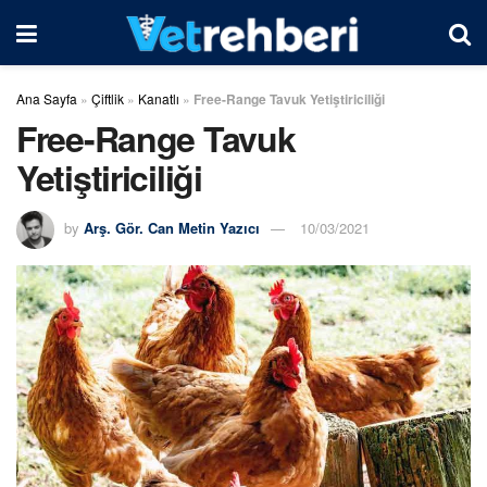
Ana Sayfa
»
Çiftlik
»
Kanatlı
»
Free-Range Tavuk Yetiştiriciliği
Free-Range Tavuk
Yetiştiriciliği
by
Arş. Gör. Can Metin Yazıcı
10/03/2021