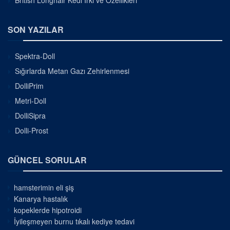
SON YAZILAR
Spektra-Doll
Sığırlarda Metan Gazı Zehirlenmesi
DolliPrim
Metri-Doll
DolliSipra
Dolli-Prost
GÜNCEL SORULAR
hamsterimin eli şiş
Kanarya hastalık
kopeklerde hipotroidi
İyileşmeyen burnu tıkalı kediye tedavi