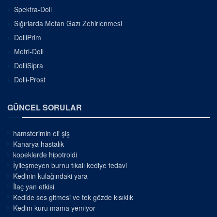
Spektra-Doll
Sığırlarda Metan Gazı Zehirlenmesi
DolliPrim
Metri-Doll
DolliSipra
Dolli-Prost
GÜNCEL SORULAR
hamsterimin eli şiş
Kanarya hastalık
kopeklerde hipotroidi
İyileşmeyen burnu tıkalı kediye tedavi
Kedinin kulağındaki yara
İlaç yan etkisi
Kedide ses gitmesi ve tek gözde kısıklık
Kedim kuru mama yemiyor