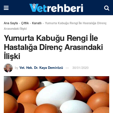
Ana Sayfa
»
Çiftlik
»
Kanatlı
»
Yumurta Kabuğu Rengi İle Hastalığa Direnç
Arasındaki İlişki
Yumurta Kabuğu Rengi İle
Hastalığa Direnç Arasındaki
İlişki
by
Vet. Hek. Dr. Kaya Demirözü
30/01/2020