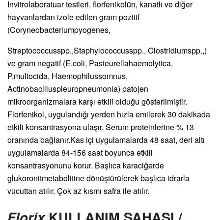
Invitrolaboratuar testleri, florfenikolün, kanatlı ve diğer
hayvanlardan izole edilen gram pozitif
(Coryneobacteriumpyogenes,
Streptococcusspp.,Staphylococcusspp., Clostridiumspp.,)
ve gram negatif (E.coli, Pasteurellahaemolytica,
P.multocida, Haemophilussomnus,
Actinobacilluspleuropneumonia) patojen
mikroorganizmalara karşı etkili olduğu gösterilmiştir.
Florfenikol, uygulandığı yerden hızla emilerek 30 dakikada
etkili konsantrasyona ulaşır. Serum proteinlerine % 13
oranında bağlanır.Kas içi uygulamalarda 48 saat, deri altı
uygulamalarda 84-156 saat boyunca etkili
konsantrasyonunu korur. Başlıca karaciğerde
glukoronitmetabolitine dönüştürülerek başlıca idrarla
vücuttan atılır. Çok az kısmı safra ile atılır.
Florix
KULLANIM SAHASI /