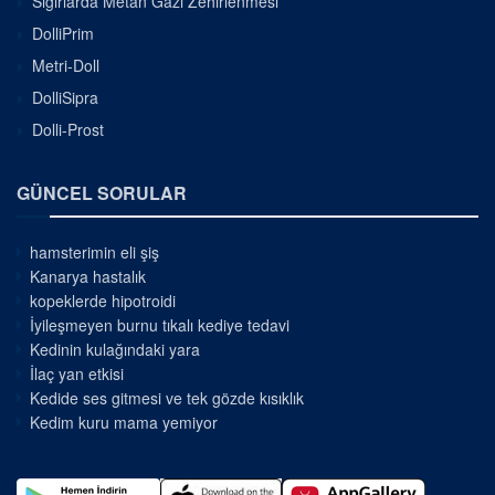
Sığırlarda Metan Gazı Zehirlenmesi
DolliPrim
Metri-Doll
DolliSipra
Dolli-Prost
GÜNCEL SORULAR
hamsterimin eli şiş
Kanarya hastalık
kopeklerde hipotroidi
İyileşmeyen burnu tıkalı kediye tedavi
Kedinin kulağındaki yara
İlaç yan etkisi
Kedide ses gitmesi ve tek gözde kısıklık
Kedim kuru mama yemiyor