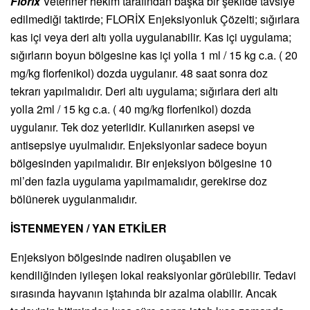
Florix
Veteriner hekim tarafından başka bir şekilde tavsiye
edilmediği taktirde; FLORİX Enjeksiyonluk Çözelti; sığırlara
kas içi veya deri altı yolla uygulanabilir. Kas içi uygulama;
sığırların boyun bölgesine kas içi yolla 1 ml / 15 kg c.a. ( 20
mg/kg florfenikol) dozda uygulanır. 48 saat sonra doz
tekrarı yapılmalıdır. Deri altı uygulama; sığırlara deri altı
yolla 2ml / 15 kg c.a. ( 40 mg/kg florfenikol) dozda
uygulanır. Tek doz yeterlidir. Kullanırken asepsi ve
antisepsiye uyulmalıdır. Enjeksiyonlar sadece boyun
bölgesinden yapılmalıdır. Bir enjeksiyon bölgesine 10
ml’den fazla uygulama yapılmamalıdır, gerekirse doz
bölünerek uygulanmalıdır.
İSTENMEYEN / YAN ETKİLER
Enjeksiyon bölgesinde nadiren oluşabilen ve
kendiliğinden iyileşen lokal reaksiyonlar görülebilir. Tedavi
sırasında hayvanın iştahında bir azalma olabilir. Ancak