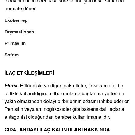
tedavinin bitiminden kısa süre sonra iştah kısa zamanda
normale döner.
Ekobenrep
Drymastiphen
Primavilin
Sofrim
İLAÇ ETKİLEŞİMLERİ
Florix,
Eritromisin ve diğer makrolidler, linkozamidler ile
birlikte kullanıldığında ribozomlarda bağlanma yerlerinin
yakın olmasından dolayı birbirlerinin etkisini inhibe ederler.
Penisilin veya aminoglikozidler gibi bakterisidal ilaçlarla
antagonist olduğundan beraber kullanılmamalıdır.
GIDALARDAKİ İLAÇ KALINTILARI HAKKINDA