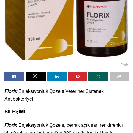
Florix
Florix
Enjeksiyonluk Çözelti Veteriner Sistemik
Antibakteriyel
BİLEŞİMİ
Florix
Enjeksiyonluk Çözelti, berrak açık sarı renklirenkli
bir çözelti olup, beher ml’de 300 mg florfenikol içerir.