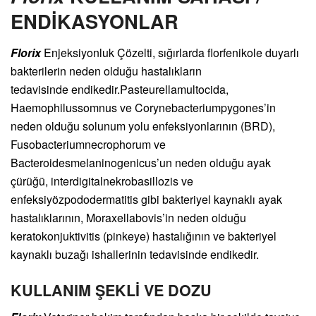
ENDİKASYONLAR
Florix
Enjeksiyonluk Çözelti, sığırlarda florfenikole duyarlı
bakterilerin neden olduğu hastalıkların
tedavisinde endikedir.Pasteurellamultocida,
Haemophilussomnus ve Corynebacteriumpygones’in
neden olduğu solunum yolu enfeksiyonlarının (BRD),
Fusobacteriumnecrophorum ve
Bacteroidesmelaninogenicus’un neden olduğu ayak
çürüğü, interdigitalnekrobasillozis ve
enfeksiyözpododermatitis gibi bakteriyel kaynaklı ayak
hastalıklarının, Moraxellabovis’in neden olduğu
keratokonjuktivitis (pinkeye) hastalığının ve bakteriyel
kaynaklı buzağı ishallerinin tedavisinde endikedir.
KULLANIM ŞEKLİ VE DOZU