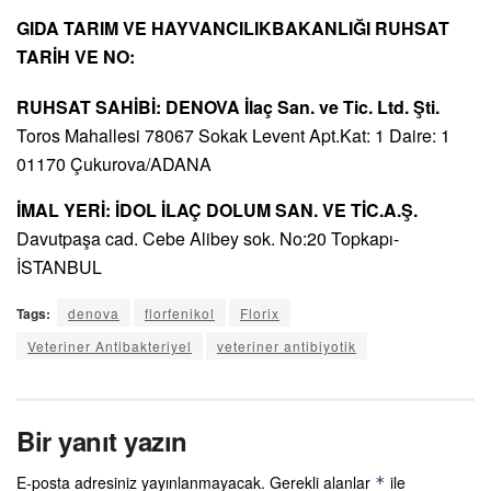
GIDA TARIM VE HAYVANCILIKBAKANLIĞI RUHSAT
TARİH VE NO:
RUHSAT SAHİBİ: DENOVA İlaç San. ve Tic. Ltd. Şti.
Toros Mahallesi 78067 Sokak Levent Apt.Kat: 1 Daire: 1
01170 Çukurova/ADANA
İMAL YERİ: İDOL İLAÇ DOLUM SAN. VE TİC.A.Ş.
Davutpaşa cad. Cebe Alibey sok. No:20 Topkapı-
İSTANBUL
Tags:
denova
florfenikol
Florix
Veteriner Antibakteriyel
veteriner antibiyotik
Bir yanıt yazın
E-posta adresiniz yayınlanmayacak.
Gerekli alanlar
ile
*