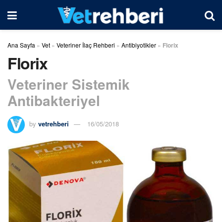
Ana Sayfa
»
Vet
»
Veteriner İlaç Rehberi
»
Antibiyotikler
»
Florix
Florix
Veteriner Sistemik
Antibakteriyel
by
vetrehberi
16/05/2018