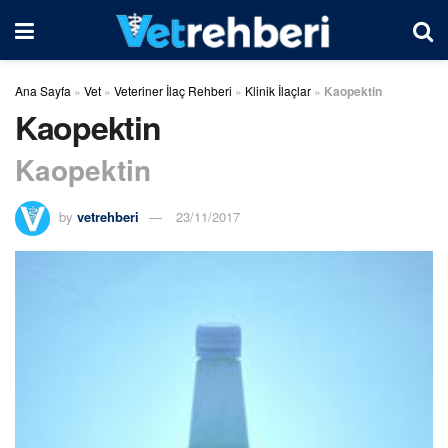
Ana Sayfa
»
Vet
»
Veteriner İlaç Rehberi
»
Klinik İlaçlar
»
Kaopektin
Kaopektin
Kaopektin
by
vetrehberi
23/11/2017