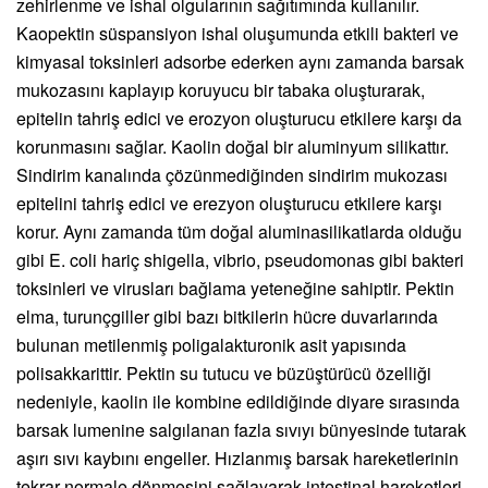
zehirlenme ve ishal olgularının sağıtımında kullanılır.
Kaopektin süspansiyon ishal oluşumunda etkili bakteri ve
kimyasal toksinleri adsorbe ederken aynı zamanda barsak
mukozasını kaplayıp koruyucu bir tabaka oluşturarak,
epitelin tahriş edici ve erozyon oluşturucu etkilere karşı da
korunmasını sağlar. Kaolin doğal bir aluminyum silikattır.
Sindirim kanalında çözünmediğinden sindirim mukozası
epitelini tahriş edici ve erezyon oluşturucu etkilere karşı
korur. Aynı zamanda tüm doğal aluminasilikatlarda olduğu
gibi E. coli hariç shigella, vibrio, pseudomonas gibi bakteri
toksinleri ve virusları bağlama yeteneğine sahiptir. Pektin
elma, turunçgiller gibi bazı bitkilerin hücre duvarlarında
bulunan metilenmiş poligalakturonik asit yapısında
polisakkarittir. Pektin su tutucu ve büzüştürücü özelliği
nedeniyle, kaolin ile kombine edildiğinde diyare sırasında
barsak lumenine salgılanan fazla sıvıyı bünyesinde tutarak
aşırı sıvı kaybını engeller. Hızlanmış barsak hareketlerinin
tekrar normale dönmesini sağlayarak intestinal hareketleri