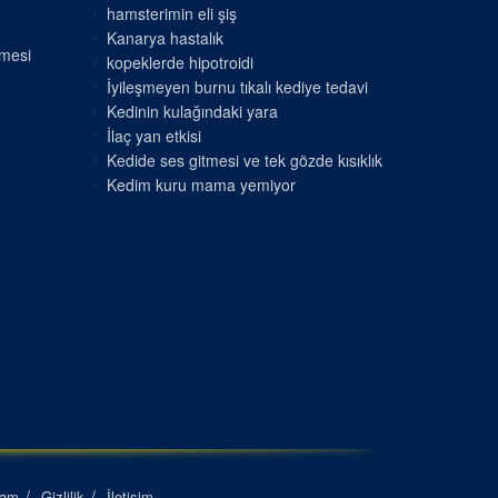
hamsterimin eli şiş
Kanarya hastalık
nmesi
kopeklerde hipotroidi
İyileşmeyen burnu tıkalı kediye tedavi
Kedinin kulağındaki yara
İlaç yan etkisi
Kedide ses gitmesi ve tek gözde kısıklık
Kedim kuru mama yemiyor
lam
Gizlilik
İletişim