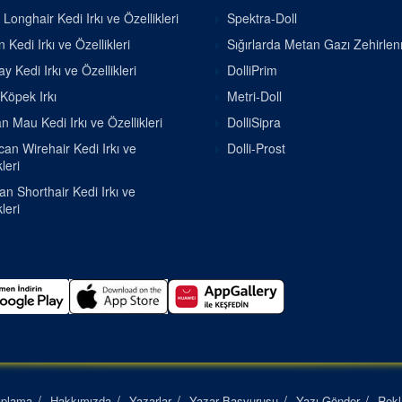
h Longhair Kedi Irkı ve Özellikleri
Spektra-Doll
 Kedi Irkı ve Özellikleri
Sığırlarda Metan Gazı Zehirle
 Kedi Irkı ve Özellikleri
DolliPrim
 Köpek Irkı
Metri-Doll
n Mau Kedi Irkı ve Özellikleri
DolliSipra
an Wirehair Kedi Irkı ve
Dolli-Prost
leri
ian Shorthair Kedi Irkı ve
leri
aplama
Hakkımızda
Yazarlar
Yazar Başvurusu
Yazı Gönder
Rek