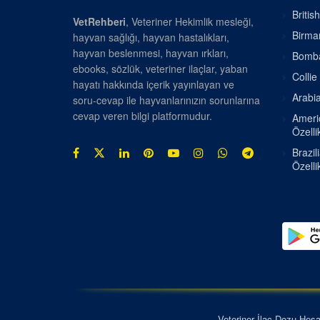
Britis
VetRehberi
, Veteriner Hekimlik mesleği,
Birman
hayvan sağlığı, hayvan hastalıkları,
hayvan beslenmesi, hayvan ırkları,
Bombay
ebooks, sözlük, veteriner ilaçlar, yaban
Collie
hayatı hakkında içerik yayınlayan ve
Arabia
soru-cevap ile hayvanlarınızın sorunlarına
cevap veren bilgi platformudur.
Americ
Özellik
Brazil
Özellik
Veteriner İlaç Dozu Hes