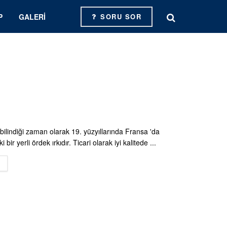
P
GALERI
SORU SOR
bilindiği zaman olarak 19. yüzyıllarında Fransa 'da
 bir yerli ördek ırkıdır. Ticari olarak iyi kalitede ...
DETAILS