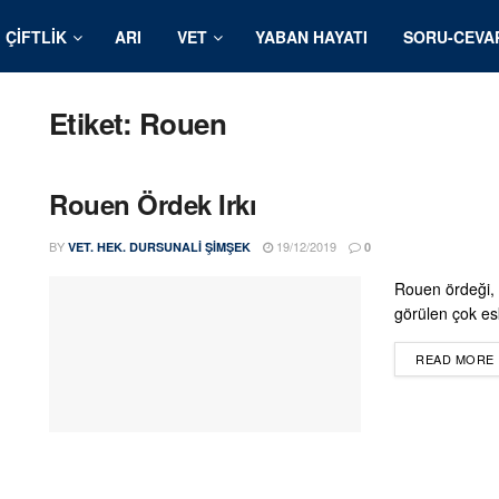
ÇIFTLIK
ARI
VET
YABAN HAYATI
SORU-CEVA
Etiket:
Rouen
Rouen Ördek Irkı
BY
19/12/2019
VET. HEK. DURSUNALI ŞIMŞEK
0
Rouen ördeği, 
görülen çok eski
READ MORE