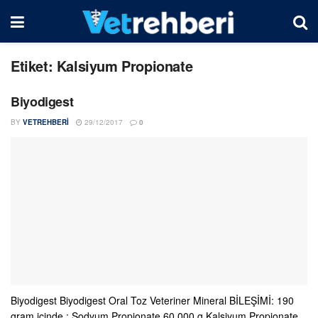
Etiket:
Kalsiyum Propionate
Biyodigest
BY
VETREHBERI
29/12/2017
0
Biyodigest Biyodigest Oral Toz Veteriner Mineral BİLEŞİMİ: 190
gram içinde : Sodyum Propionate 60,000 g Kalsiyum Propionate