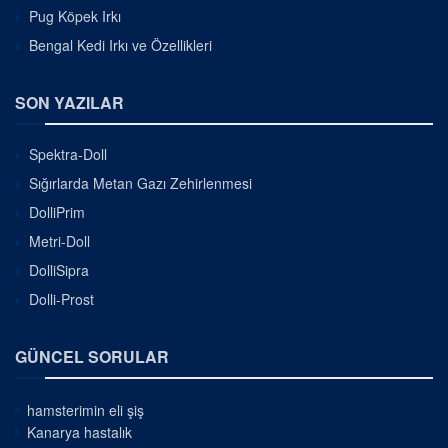
Pug Köpek Irkı
Bengal Kedi Irkı ve Özellikleri
SON YAZILAR
Spektra-Doll
Sığırlarda Metan Gazı Zehirlenmesi
DolliPrim
Metri-Doll
DolliSipra
Dolli-Prost
GÜNCEL SORULAR
hamsterimin eli şiş
Kanarya hastalık