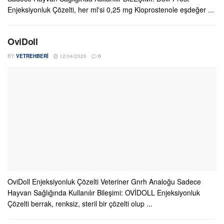
Enjeksiyonluk Çözelti, her ml'si 0,25 mg Kloprostenole eşdeğer ...
OviDoll
BY
VETREHBERI
12/04/2026
0
OviDoll Enjeksiyonluk Çözelti Veteriner Gnrh Analoğu Sadece
Hayvan Sağlığında Kullanılır Bileşimi: OVİDOLL Enjeksiyonluk
Çözelti berrak, renksiz, steril bir çözelti olup ...