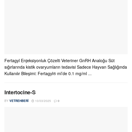
Fertagyl Enjeksiyonluk Çözelti Veteriner GnRH Analoğu Süt
sığırlarında kistik ovaryumların tedavisi Sadece Hayvan Sağlığında
Kullanılır Bileşimi: Fertagyl®​ ml’de 0.1 mg/ml ...
Intertocine-S
BY
VETREHBERI
10/03/2025
0