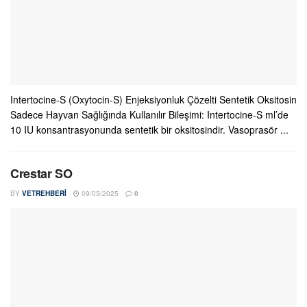
Intertocine-S (Oxytocin-S) Enjeksiyonluk Çözelti Sentetik Oksitosin
Sadece Hayvan Sağlığında Kullanılır Bileşimi: Intertocine-S ml’de
10 IU konsantrasyonunda sentetik bir oksitosindir. Vasoprasör ...
Crestar SO
BY
VETREHBERI
09/03/2025
0