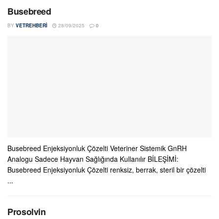
Busebreed
BY
VETREHBERI
28/09/2025
0
Busebreed Enjeksiyonluk Çözelti Veteriner Sistemik GnRH
Analogu Sadece Hayvan Sağlığında Kullanılır BİLEŞİMİ:
Busebreed Enjeksiyonluk Çözelti renksiz, berrak, steril bir çözelti
...
Prosolvin