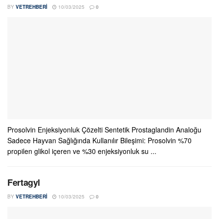
BY
VETREHBERI
10/03/2025
0
Prosolvin Enjeksiyonluk Çözelti Sentetik Prostaglandin Analoğu
Sadece Hayvan Sağlığında Kullanılır Bileşimi: Prosolvin %70
propilen glikol içeren ve %30 enjeksiyonluk su ...
Fertagyl
BY
VETREHBERI
10/03/2025
0