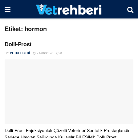
Etiket:
hormon
Dolli-Prost
BY
VETREHBERI
21/06/2026
0
Dolli-Prost Enjeksiyonluk Çözelti Veteriner Sentetik Prostaglandin
Sadece Hayvan Sağlığında Kullanılır BİLEŞİMİ: Dolli-Prost