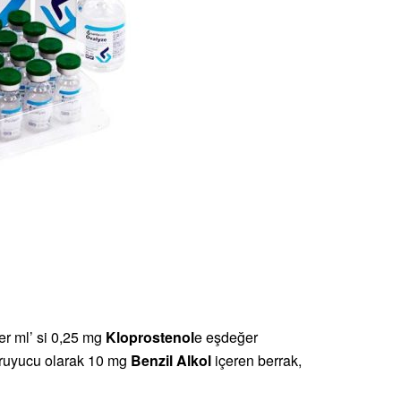
er ml’ si 0,25 mg
Kloprostenol
e eşdeğer
oruyucu olarak 10 mg
Benzil Alkol
içeren berrak,