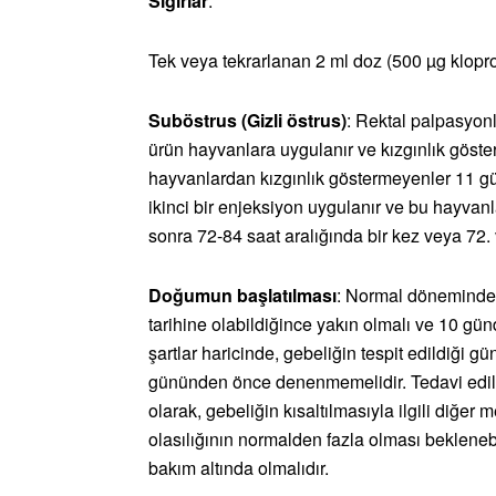
Sığırlar
:
Tek veya tekrarlanan 2 ml doz (500 µg klopro
Suböstrus (Gizli östrus)
: Rektal palpasyonl
ürün hayvanlara uygulanır ve kızgınlık göste
hayvanlardan kızgınlık göstermeyenler 11 g
ikinci bir enjeksiyon uygulanır ve bu hayva
sonra 72-84 saat aralığında bir kez veya 72. 
Doğumun başlatılması
: Normal döneminde
tarihine olabildiğince yakın olmalı ve 10 gü
şartlar haricinde, gebeliğin tespit edildiği 
gününden önce denenmemelidir. Tedavi edile
olarak, gebeliğin kısaltılmasıyla ilgili diğer 
olasılığının normalden fazla olması beklene
bakım altında olmalıdır.