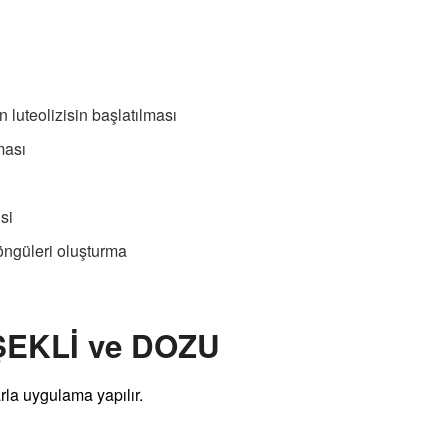
 luteolizisin başlatılması
ması
si
öngüleri oluşturma
ŞEKLİ ve DOZU
rla uygulama yapılır.