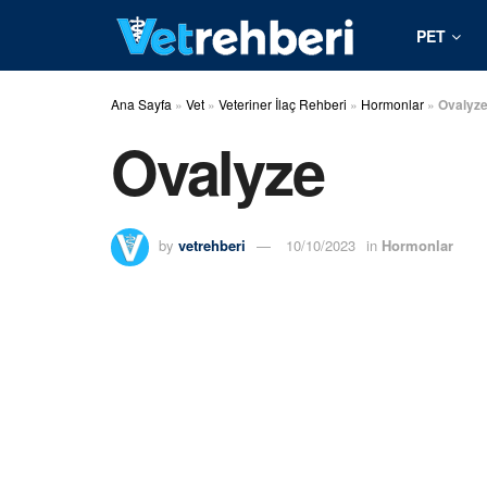
PET
Ana Sayfa
»
Vet
»
Veteriner İlaç Rehberi
»
Hormonlar
»
Ovalyz
Ovalyze
by
vetrehberi
10/10/2023
in
Hormonlar