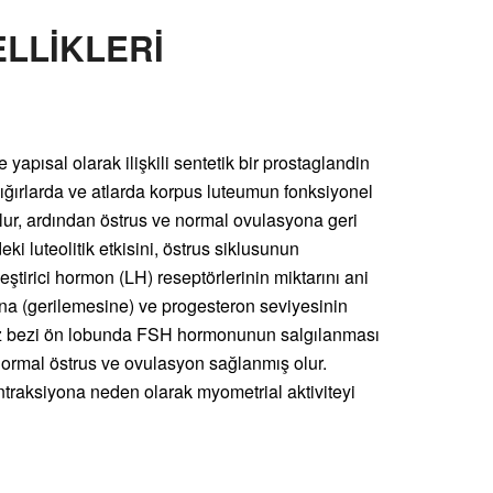
LLİKLERİ
apısal olarak ilişkili sentetik bir prostaglandin
 sığırlarda ve atlarda korpus luteumun fonksiyonel
olur, ardından östrus ve normal ovulasyona geri
i luteolitik etkisini, östrus siklusunun
eştirici hormon (LH) reseptörlerinin miktarını ani
a (gerilemesine) ve progesteron seviyesinin
fiz bezi ön lobunda FSH hormonunun salgılanması
 normal östrus ve ovulasyon sağlanmış olur.
traksiyona neden olarak myometrial aktiviteyi