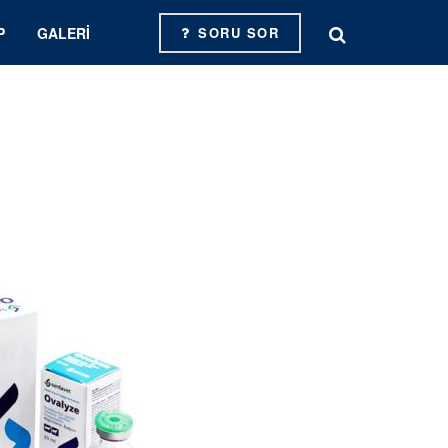
P
GALERI
SORU SOR