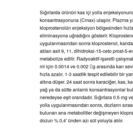
Sığırlarda ürünün kas içi yolla enjeksiyon
konsantrasyonuna (Cmax) ulaşılır. Plazma ya
kloprostenolün enjeksiyon bölgesinden hızla 
eliminasyona uğradığını gösterir. Kloprosteno
uygulanmasından sonra kloprostenol, kandan h
atılan asit 9, 11, dihidroksi-15-ceto prost-5-e
metabolize edilir. Radyoaktif-işaretli çalışm
ml için 0.0014 ve 0.002 g arasında kan sevi
hızla azalır, 1-3 saatlik tespit edilebilir bir 
altına düşer. 24 saat sonra karaciğer, kas, kal
yağ ya da sütte anlamlı konsantrasyonlar bul
neredeyse eşit orandadır. Sığırlara 0.5 mg v
yolla uygulanmasından sonra, dozların sırasıyl
bulunan ana metabolitler değişmeyen kloprost
dozun % 0,4′ ünden azı süt yoluyla atılır.