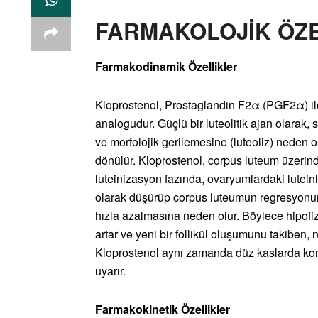
FARMAKOLOJİK ÖZE
Farmakodinamik Özellikler
Kloprostenol, Prostaglandin F2α (PGF2α) ile y
analogudur. Güçlü bir luteolitik ajan olarak,
ve morfolojik gerilemesine (luteoliz) neden 
dönülür. Kloprostenol, corpus luteum üzerindek
luteinizasyon fazında, ovaryumlardaki luteinl
olarak düşürüp corpus luteumun regresyonun
hızla azalmasına neden olur. Böylece hipo
artar ve yeni bir follikül oluşumunu takiben,
Kloprostenol aynı zamanda düz kaslarda kon
uyarır.
Farmakokinetik Özellikler