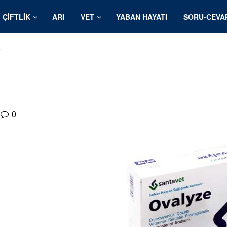
ÇIFTLIK
ARI
VET
YABAN HAYATI
SORU-CEVA
e
0