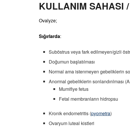
KULLANIM SAHASI 
Ovalyze;
Sığırlarda
:
Suböstrus veya fark edilmeyen/gizli öst
Doğumun başlatılması
Normal ama istenmeyen gebeliklerin so
Anormal gebeliklerin sonlandırılması (A
Mumifiye fetus
Fetal membranların hidropsu
Kronik endometritis (
pyometra
)
Ovaryum luteal kistleri