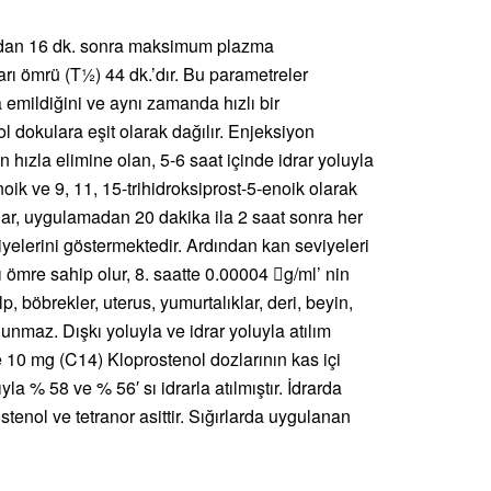
undan 16 dk. sonra maksimum plazma
rı ömrü (T½) 44 dk.’dır. Bu parametreler
emildiğini ve aynı zamanda hızlı bir
l dokulara eşit olarak dağılır. Enjeksiyon
ızla elimine olan, 5-6 saat içinde idrar yoluyla
noik ve 9, 11, 15-trihidroksiprost-5-enoik olarak
alar, uygulamadan 20 dakika ila 2 saat sonra her
yelerini göstermektedir. Ardından kan seviyeleri
yarı ömre sahip olur, 8. saatte 0.00004 g/ml’ nin
p, böbrekler, uterus, yumurtalıklar, deri, beyin,
unmaz. Dışkı yoluyla ve idrar yoluyla atılım
e 10 mg (C14) Kloprostenol dozlarının kas içi
a % 58 ve % 56′ sı idrarla atılmıştır. İdrarda
enol ve tetranor asittir. Sığırlarda uygulanan