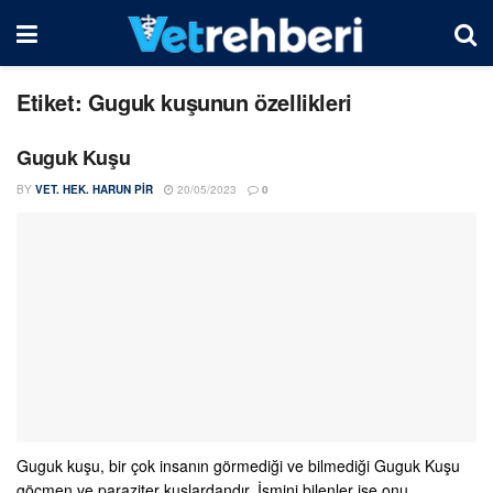
Etiket:
Guguk kuşunun özellikleri
Guguk Kuşu
BY
VET. HEK. HARUN PIR
20/05/2023
0
Guguk kuşu, bir çok insanın görmediği ve bilmediği Guguk Kuşu
göçmen ve paraziter kuşlardandır. İsmini bilenler ise onu