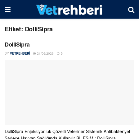
Etiket:
DolliSipra
DolliSipra
BY
VETREHBERI
21/06/2026
0
DolliSipra Enjeksiyonluk Çözelti Veteriner Sistemik Antibakteriyel
Sadece Hayvan Sağlığında Kullanılır BİLEŞİMİ: DolliSipra