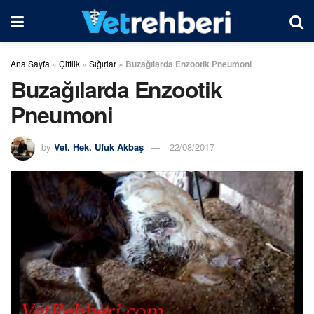
Ana Sayfa
»
Çiftlik
»
Sığırlar
»
Buzağılarda Enzootik Pneumoni
Buzağılarda Enzootik
Pneumoni
by
Vet. Hek. Ufuk Akbaş
22/08/2017