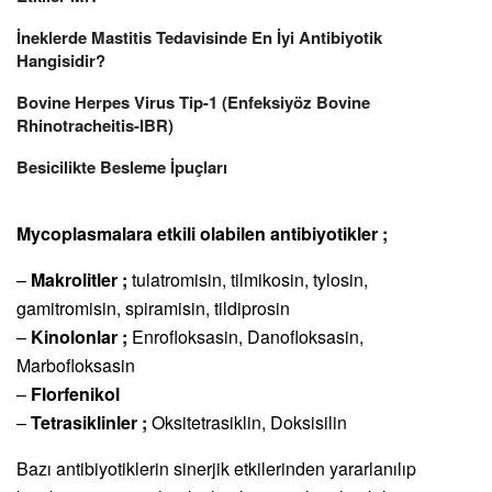
İneklerde Mastitis Tedavisinde En İyi Antibiyotik
Hangisidir?
Bovine Herpes Virus Tip-1 (Enfeksiyöz Bovine
Rhinotracheitis-IBR)
Besicilikte Besleme İpuçları
Mycoplasmalara etkili olabilen antibiyotikler ;
–
Makrolitler ;
tulatromisin, tilmikosin, tylosin,
gamitromisin, spiramisin, tildiprosin
–
Kinolonlar ;
Enrofloksasin, Danofloksasin,
Marbofloksasin
–
Florfenikol
–
Tetrasiklinler ;
Oksitetrasiklin, Doksisilin
Bazı antibiyotiklerin sinerjik etkilerinden yararlanılıp