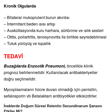
Kronik Olgularda
– Bilateral mukoprulent burun akıntısı
– İntermitant beden ısısı artışı
– Auskültasyonda kuru harhara, sürtünme ve ıslık sesleri
– Otitis, poliartritis, tenosynovitis ile birlikte seyredebilmesi
– Tutuk yürüyüş ve topallık
TEDAVİ
Buzağılarda Enzootik Pneumoni,
öncelikle klinik
prognoz belirlenmelidir. Kullanılacak antibakteriyeller
doğru seçilmelidir.
Mycoplasmaların hücre duvarı olmadığı için penisilin,
sefalosporin vb Betalaktam antibiyotikler etkisizdirler.
İneklerde Doğum Süresi Retentio Secundinarum Şansını
Etkiler Mi?