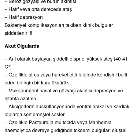
– Seröz gözyaşı ve burun akıntısı
– Hafif veya orta derecede ateş
– Hafif depresyon
Bakteriyel komplikasyonları takiben klinik bulgular
şiddetlenir !!!
Akut Olgularda
– Ani olarak başlayan şiddetli dispne, yüksek ateş (40-41
C°)
– Özellikle stres veya hareket ettirildiğinde kendisini belli
eden belirgin bir kuru öksürük
– Mukopurulent nasal ve gözyaşı akıntısı,depresyon ve
iştahta azalma
– Akciğerlerin auskültasyonunda ventral apikal ve kardiak
loplarda sert bronşiel sesler
– Özellikle Pasteurella multocida veya Manhemia
haemolytica devreye girdiğinde toksemi bulguları oluşur.