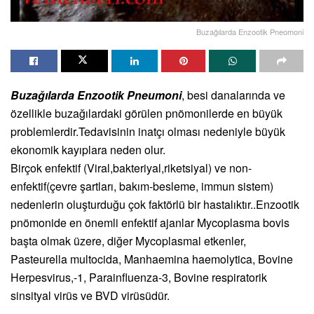
Buzağılarda Enzootik Pneomoni
Buzağılarda Enzootik Pneumoni
, besi danalarında ve
özellikle buzağılardaki görülen pnömonilerde en büyük
problemlerdir.Tedavisinin inatçı olması nedeniyle büyük
ekonomik kayıplara neden olur.
Birçok enfektif (Viral,bakteriyal,riketsiyal) ve non-
enfektif(çevre şartları, bakım-besleme, immun sistem)
nedenlerin oluşturduğu çok faktörlü bir hastalıktır..Enzootik
pnömonide en önemli enfektif ajanlar Mycoplasma bovis
başta olmak üzere, diğer Mycoplasmal etkenler,
Pasteurella multocida, Manhaemina haemolytica, Bovine
Herpesvirus,-1, Parainfluenza-3, Bovine respiratorik
sinsityal virüs ve BVD virüsüdür.