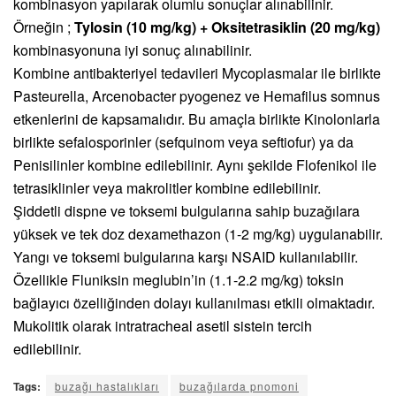
kombinasyon yapılarak olumlu sonuçlar alınabilinir.
Örneğin ;
Tylosin (10 mg/kg) + Oksitetrasiklin (20 mg/kg)
kombinasyonuna iyi sonuç alınabilinir.
Kombine antibakteriyel tedavileri Mycoplasmalar ile birlikte
Pasteurella, Arcenobacter pyogenez ve Hemafilus somnus
etkenlerini de kapsamalıdır. Bu amaçla birlikte Kinolonlarla
birlikte sefalosporinler (sefquinom veya seftiofur) ya da
Penisilinler kombine edilebilinir. Aynı şekilde Flofenikol ile
tetrasiklinler veya makrolitler kombine edilebilinir.
Şiddetli dispne ve toksemi bulgularına sahip buzağılara
yüksek ve tek doz dexamethazon (1-2 mg/kg) uygulanabilir.
Yangı ve toksemi bulgularına karşı NSAID kullanılabilir.
Özellikle Fluniksin meglubin’in (1.1-2.2 mg/kg) toksin
bağlayıcı özelliğinden dolayı kullanılması etkili olmaktadır.
Mukolitik olarak intratracheal asetil sistein tercih
edilebilinir.
Tags:
buzağı hastalıkları
buzağılarda pnomoni