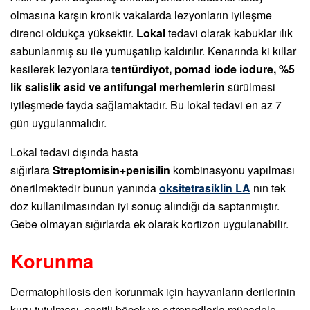
olmasına karşın kronik vakalarda lezyonların iyileşme
direnci oldukça yüksektir.
Lokal
tedavi olarak kabuklar ılık
sabunlanmış su ile yumuşatılıp kaldırılır. Kenarında ki kıllar
kesilerek lezyonlara
tentürdiyot, pomad iode iodure, %5
lik salislik asid ve antifungal merhemlerin
sürülmesi
iyileşmede fayda sağlamaktadır. Bu lokal tedavi en az 7
gün uygulanmalıdır.
Lokal tedavi dışında hasta
sığırlara
Streptomisin+penisilin
kombinasyonu yapılması
önerilmektedir bunun yanında
oksitetrasiklin LA
nın tek
doz kullanılmasından iyi sonuç alındığı da saptanmıştır.
Gebe olmayan sığırlarda ek olarak kortizon uygulanabilir.
Korunma
Dermatophilosis den korunmak için hayvanların derilerinin
kuru tutulması, çeşitli böcek ve artropodlarla mücadele