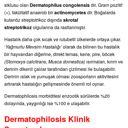
siklusu olan
Dermatophilus congolensis
dir. Gram pozitif
(+), fakültatif anaerob bir
actinomycetes
dir. Boğalarda
kutanöz streptotrikoz dışında
skrotal
streptotrikoz
olgularına da rastlanmıştır.
Hastalık daha çok sıcak ve rutubetli ülkelerde ortaya çıkar.
‘
Yağmurlu Mevsim Hastalığı’
olarak da bilinen bu hastalık
bir hayvandan diğerine, direkt temas, kene, pire, böcek
(Stomoxys calcitrans, Musca domestica)
ısırmaları, kırım ve
derinin dikenli çalılar tarafından çizilmesi ile bulaşabilir.
Derinin ıslak ve yumuşak olması zoosporların aktivitesini
artırarak hastalığın gelişmesinde önemli rol oynar.
Dermatophilosis morbiditesi enzootik sürülerde %20
dolayında, yaygınlığı ise %100 e ulaşabilir.
Dermatophilosis
Klinik