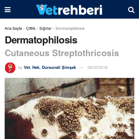
Ana Sayfa
»
Çiftlik
»
Sığırlar
»
Dermatophilosis
Dermatophilosis
Cutaneous Streptothricosis
by
Vet. Hek. Dursunali Şimşek
06/02/2018