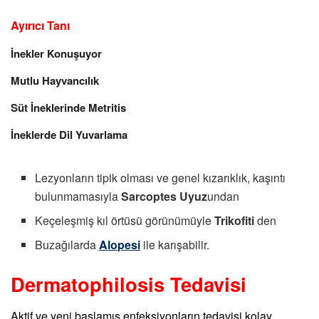
Ayırıcı Tanı
İnekler Konuşuyor
Mutlu Hayvancılık
Süt İneklerinde Metritis
İneklerde Dil Yuvarlama
Lezyonların tipik olması ve genel kızarıklık, kaşıntı
bulunmamasıyla
Sarcoptes Uyuz
undan
Keçeleşmiş kıl örtüsü görünümüyle
Trikofiti
den
Buzağılarda
Alopesi
ile karışabilir.
Dermatophilosis Tedavisi
Aktif ve yeni başlamış enfeksiyonların tedavisi kolay