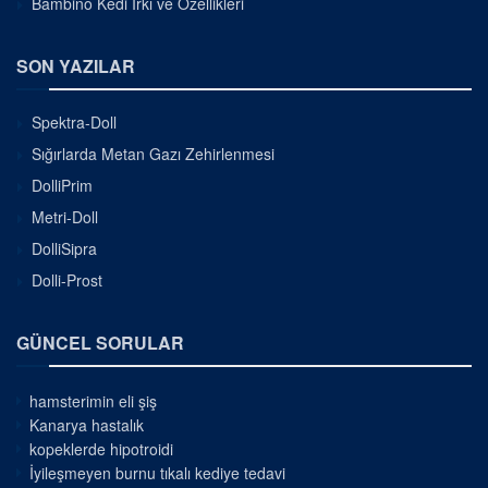
Bambino Kedi Irkı ve Özellikleri
SON YAZILAR
Spektra-Doll
Sığırlarda Metan Gazı Zehirlenmesi
DolliPrim
Metri-Doll
DolliSipra
Dolli-Prost
GÜNCEL SORULAR
hamsterimin eli şiş
Kanarya hastalık
kopeklerde hipotroidi
İyileşmeyen burnu tıkalı kediye tedavi