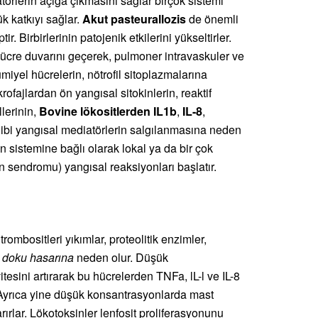
törlerin açığa çıkmasını sağlar birçok sistemi
k katkıyı sağlar.
Akut pasteurallozis
de önemli
ir. Birbirlerinin patojenik etkilerini yükseltirler.
r hücre duvarını geçerek, pulmoner intravaskuler ve
miyel hücrelerin, nötrofil sitoplazmalarına
rofajlardan ön yangısal sitokinlerin, reaktif
llerinin,
Bovine lökositlerden IL1b
,
IL-8
,
ibi yangısal mediatörlerin salgılanmasına neden
 sistemine bağlı olarak lokal ya da bir çok
n sendromu) yangısal reaksiyonları başlatır.
rombositleri yıkımlar, proteolitik enzimler,
k
doku hasarına
neden olur. Düşük
tesini artırarak bu hücrelerden TNFa, lL-l ve IL-8
r. Ayrıca yine düşük konsantrasyonlarda mast
rırlar. Lökotoksinler lenfosit proliferasyonunu