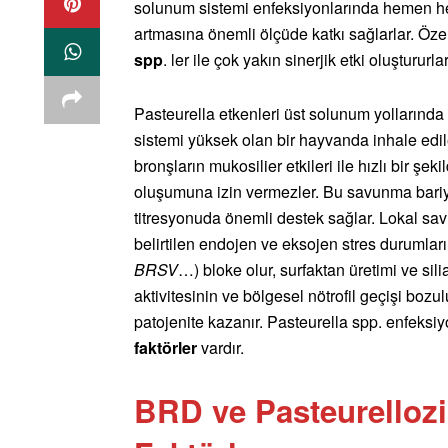
solunum sistemi enfeksiyonlarında hemen he
artmasına önemli ölçüde katkı sağlarlar. Öze
spp
. ler ile çok yakın sinerjik etki oluştururlar
Pasteurella etkenleri üst solunum yollarında 
sistemi yüksek olan bir hayvanda inhale edil
bronşların mukosilier etkileri ile hızlı bir şe
oluşumuna izin vermezler. Bu savunma bariy
titresyonuda önemli destek sağlar. Lokal 
belirtilen endojen ve eksojen stres durumları
BRSV
…) bloke olur, surfaktan üretimi ve silia
aktivitesinin ve bölgesel nötrofil geçişi bozu
patojenite kazanır. Pasteurella spp. enfek
faktörler
vardır.
BRD ve Pasteurellozi