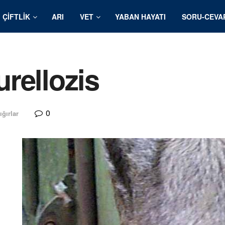
ÇIFTLIK
ARI
VET
YABAN HAYATI
SORU-CEVA
rellozis
0
ığırlar