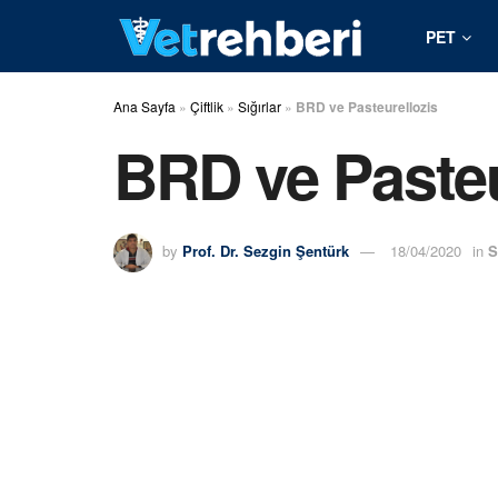
PET
Ana Sayfa
»
Çiftlik
»
Sığırlar
»
BRD ve Pasteurellozis
BRD ve Pasteu
by
Prof. Dr. Sezgin Şentürk
18/04/2020
in
S