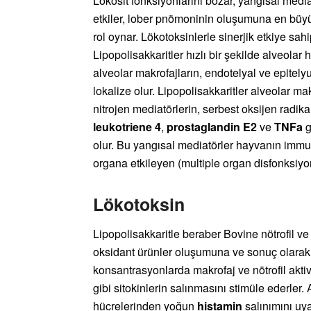
Lökosit fonksiyonlarını bozar, yangısal media
etkiler, lober pnömoninin oluşumuna en büyü
rol oynar. Lökotoksinlerle sinerjik etkiye sahipt
Lipopolisakkaritler hızlı bir şekilde alveola
alveolar makrofajların, endotelyal ve epitelyu
lokalize olur. Lipopolisakkaritler alveolar mak
nitrojen mediatörlerin, serbest oksijen radika
leukotriene 4
,
prostaglandin E2
ve
TNFa
g
olur. Bu yangısal mediatörler hayvanın immun
organa etkileyen (multiple organ disfonksiyo
Lökotoksin
Lipopolisakkaritle beraber Bovine nötrofil ve t
oksidant ürünler oluşumuna ve sonuç olara
konsantrasyonlarda makrofaj ve nötrofil aktivi
gibi sitokinlerin salınmasını stimüle ederle
hücrelerinden yoğun
histamin
salınımını uya