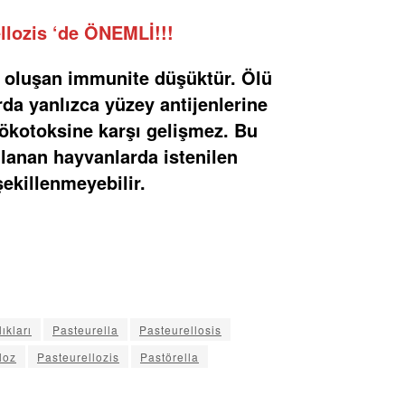
llozis ‘de ÖNEMLİ!!!
ı oluşan immunite düşüktür. Ölü
rda yanlızca yüzey antijenlerine
lökotoksine karşı gelişmez. Bu
ılanan hayvanlarda istenilen
şekillenmeyebilir.
Ceva
ıkları
Pasteurella
Pasteurellosis
loz
Pasteurellozis
Pastörella