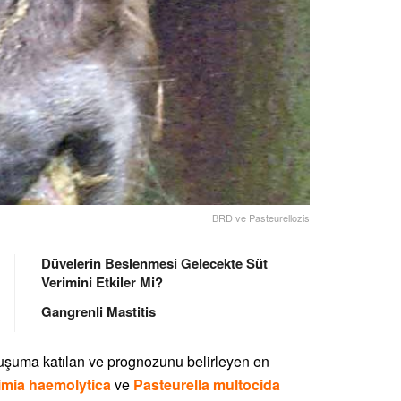
BRD ve Pasteurellozis
Düvelerin Beslenmesi Gelecekte Süt
Verimini Etkiler Mi?
Gangrenli Mastitis
luşuma katılan ve prognozunu belirleyen en
mia haemolytica
ve
Pasteurella multocida