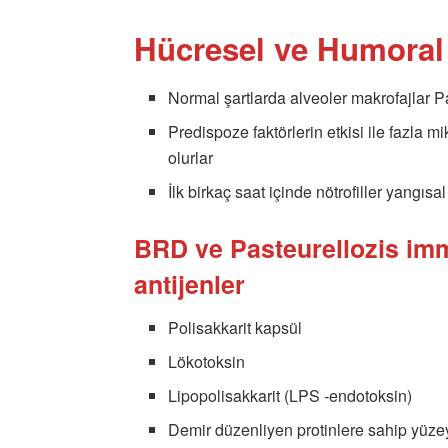
Hücresel ve Humoral
Normal şartlarda alveoler makrofajlar Pas
Predispoze faktörlerin etkisi ile fazla 
olurlar
İlk birkaç saat içinde nötrofiller yangısa
BRD ve Pasteurellozis imm
antijenler
Polisakkarit kapsül
Lökotoksin
Lipopolisakkarit (LPS -endotoksin)
Demir düzenliyen protinlere sahip yüzey