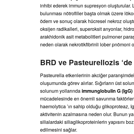
inhibi ederek immun supresyon oluşturular.
bulunması nötrofiller başta olmak üzere löko
ödem ve sonuç olarak hücresel nekroz oluşt
oksijen radikalleri, superoksit anyonlar, hidro
arakhidonik asit metabolitleri pulmoner para
neden olarak nekrotikfibrinli lober pnömoni 
BRD ve Pasteurellozis ‘de
Pasteurella etkenlerinin akciğer paranşimde
oluşumunda görev alırlar. Sığırların üst sol
solunum yollarında
immunglobulin G (IgG)
mücadelesinde en önemli savunma faktörleri o
haemolytica ’ın sahip olduğu glikoproteaz, Ig
aktivitenin azalmasına neden olur. Bunun yan
silialardaki siliaglikoproteinlerin yapısını
edilmesini sağlar.