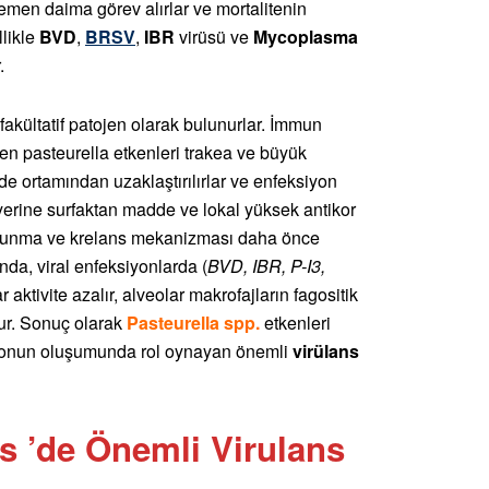
men daima görev alırlar ve mortalitenin
llikle
BVD
,
BRSV
,
IBR
virüsü ve
Mycoplasma
.
fakültatif patojen olarak bulunurlar. İmmun
en pasteurella etkenleri trakea ve büyük
kilde ortamından uzaklaştırılırlar ve enfeksiyon
erine surfaktan madde ve lokal yüksek antikor
savunma ve krelans mekanizması daha önce
nda, viral enfeksiyonlarda (
BVD, IBR, P-I3,
r aktivite azalır, alveolar makrofajların fagositik
lur. Sonuç olarak
Pasteurella spp.
etkenleri
siyonun oluşumunda rol oynayan önemli
virülans
s ’de Önemli Virulans