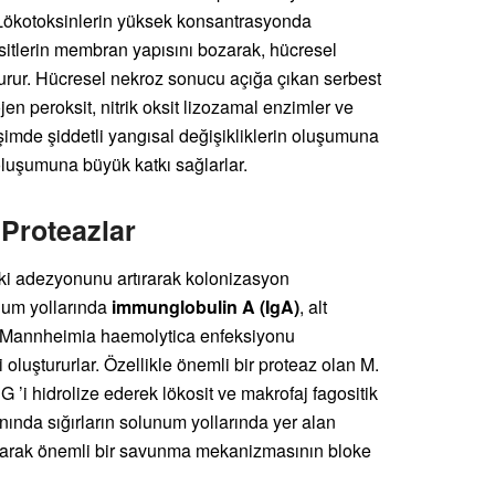
 Lökotoksinlerin yüksek konsantrasyonda
sitlerin membran yapısını bozarak, hücresel
urur. Hücresel nekroz sonucu açığa çıkan serbest
jen peroksit, nitrik oksit lizozamal enzimler ve
şimde şiddetli yangısal değişikliklerin oluşumuna
oluşumuna büyük katkı sağlarlar.
 Proteazlar
ki adezyonunu artırarak kolonizasyon
unum yollarında
immunglobulin A (IgA)
, alt
Mannheimia haemolytica enfeksiyonu
luştururlar. Özellikle önemli bir proteaz olan M.
G ’i hidrolize ederek lökosit ve makrofaj fagositik
ında sığırların solunum yollarında yer alan
 bozarak önemli bir savunma mekanizmasının bloke