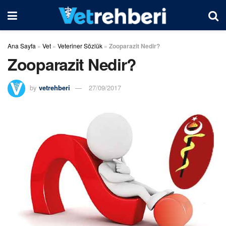
Ana Sayfa
»
Vet
»
Veteriner Sözlük
»
Zooparazit Nedir?
Zooparazit Nedir?
by
vetrehberi
27/09/2017