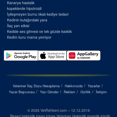
Kanarya hastalık
kopeklerde hipotroidi
İyileşmeyen burnu tıkalı kediye tedavi
Kedinin kulağındaki yara
İlaç yan etkisi
Kedide ses gitmesi ve tek gözde kısıklık
Kedim kuru mama yemiyor
Veteriner İlaç Dozu Hesaplama
Hakkımızda
Yazarlar
Yazar Başvurusu
Yazı Gönder
Reklam
Gizlilik
İletişim
© 2026 VetRehberi.com – 12.12.2016
Beşeri hekimlik insan içinse Veteriner Hekimlik insanlık içindir...