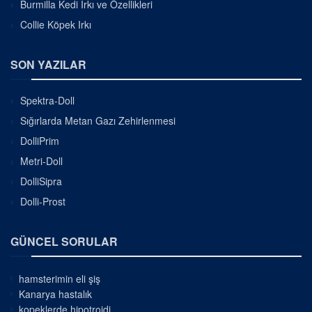
Burmilla Kedi Irkı ve Özellikleri
Collie Köpek Irkı
SON YAZILAR
Spektra-Doll
Sığırlarda Metan Gazı Zehirlenmesi
DolliPrim
Metri-Doll
DolliSipra
Dolli-Prost
GÜNCEL SORULAR
hamsterimin eli şiş
Kanarya hastalık
kopeklerde hipotroidi