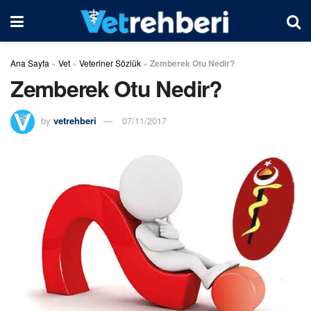
Ana Sayfa
»
Vet
»
Veteriner Sözlük
»
Zemberek Otu Nedir?
Zemberek Otu Nedir?
by
vetrehberi
07/11/2017