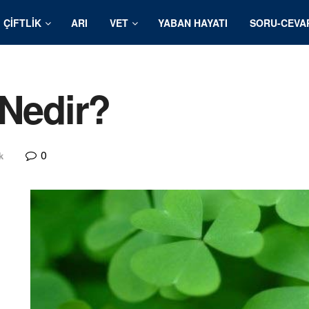
ÇIFTLIK
ARI
VET
YABAN HAYATI
SORU-CEVA
 Nedir?
0
k