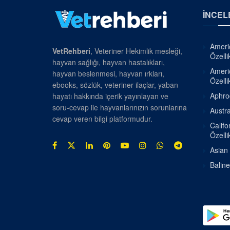
İNCEL
Americ
VetRehberi
, Veteriner Hekimlik mesleği,
Özellik
hayvan sağlığı, hayvan hastalıkları,
Americ
hayvan beslenmesi, hayvan ırkları,
Özellik
ebooks, sözlük, veteriner ilaçlar, yaban
Aphrod
hayatı hakkında içerik yayınlayan ve
soru-cevap ile hayvanlarınızın sorunlarına
Austra
cevap veren bilgi platformudur.
Califo
Özellik
Asian 
Baline