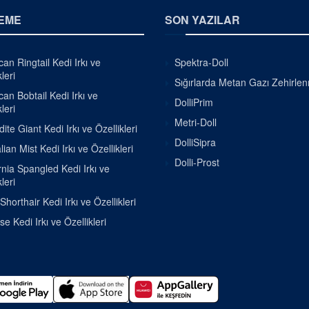
EME
SON YAZILAR
an Ringtail Kedi Irkı ve
Spektra-Doll
leri
Sığırlarda Metan Gazı Zehirle
an Bobtail Kedi Irkı ve
DolliPrim
leri
Metri-Doll
ite Giant Kedi Irkı ve Özellikleri
DolliSipra
lian Mist Kedi Irkı ve Özellikleri
Dolli-Prost
rnia Spangled Kedi Irkı ve
leri
Shorthair Kedi Irkı ve Özellikleri
se Kedi Irkı ve Özellikleri