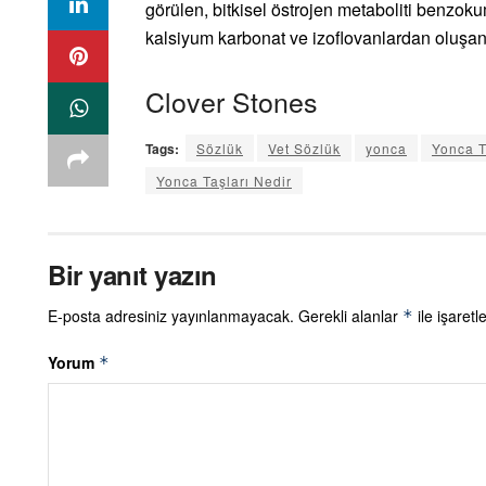
görülen, bitkisel östrojen metaboliti benzo
kalsiyum karbonat ve izoflovanlardan oluşan 
Clover Stones
Tags:
Sözlük
Vet Sözlük
yonca
Yonca T
Yonca Taşları Nedir
Bir yanıt yazın
E-posta adresiniz yayınlanmayacak.
Gerekli alanlar
ile işaretl
*
Yorum
*