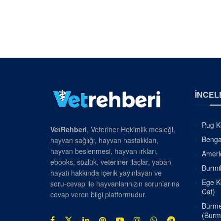
İNCEL
Pug Kö
VetRehberi
, Veteriner Hekimlik mesleği,
Bengal
hayvan sağlığı, hayvan hastalıkları,
hayvan beslenmesi, hayvan ırkları,
Americ
ebooks, sözlük, veteriner ilaçlar, yaban
Burmil
hayatı hakkında içerik yayınlayan ve
Ege Ke
soru-cevap ile hayvanlarınızın sorunlarına
Cat)
cevap veren bilgi platformudur.
Burmes
(Burm