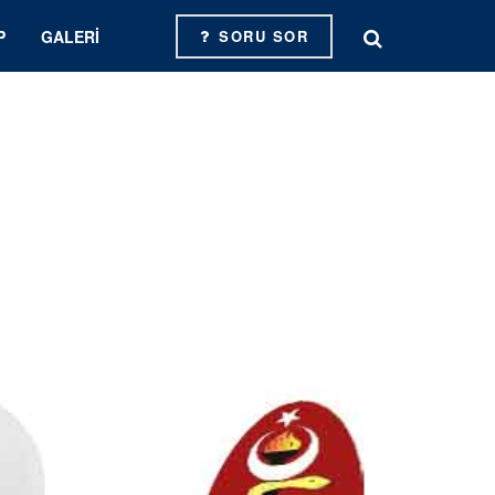
P
GALERI
SORU SOR