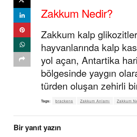
Zakkum Nedir?
Zakkum kalp glikozitleri
hayvanlarında kalp ka
yol açan, Antartika ha
bölgesinde yaygın olar
türden oluşan zehirli bir
Tags:
brackens
Zakkum Anlamı
Zakkum N
Bir yanıt yazın