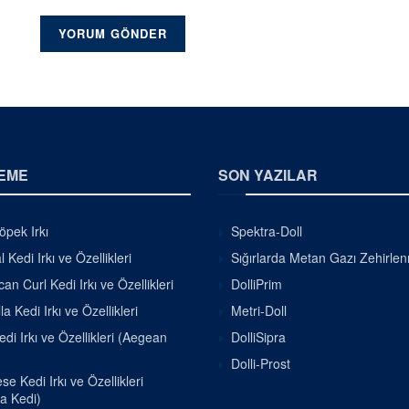
EME
SON YAZILAR
pek Irkı
Spektra-Doll
 Kedi Irkı ve Özellikleri
Sığırlarda Metan Gazı Zehirle
an Curl Kedi Irkı ve Özellikleri
DolliPrim
la Kedi Irkı ve Özellikleri
Metri-Doll
di Irkı ve Özellikleri (Aegean
DolliSipra
Dolli-Prost
e Kedi Irkı ve Özellikleri
a Kedi)