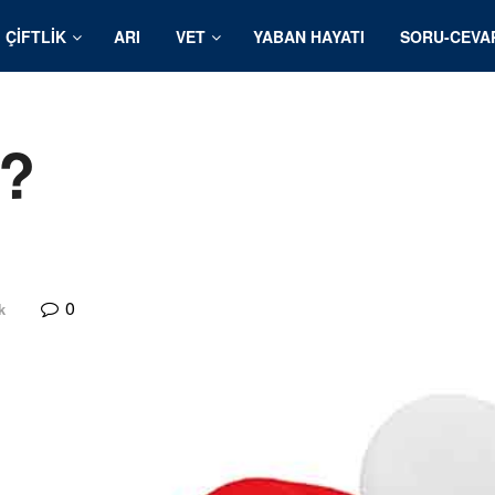
ÇIFTLIK
ARI
VET
YABAN HAYATI
SORU-CEVA
r?
0
k