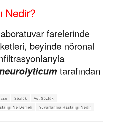
ı Nedir?
laboratuvar farelerinde
etleri, beyinde nöronal
infiltrasyonlarıyla
tarafından
neurolyticum
ease
Sözlük
Vet Sözlük
stalığı Ne Demek
Yuvarlanma Hastalığı Nedir