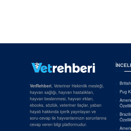
İNCEL
Britis
VetRehberi
, Veteriner Hekimlik mesleği,
Pug Kö
hayvan sağlığı, hayvan hastalıkları,
hayvan beslenmesi, hayvan ırkları,
Americ
ebooks, sözlük, veteriner ilaçlar, yaban
Özellik
hayatı hakkında içerik yayınlayan ve
Brazil
soru-cevap ile hayvanlarınızın sorunlarına
Özellik
cevap veren bilgi platformudur.
Americ