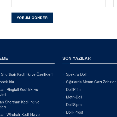
EME
SON YAZILAR
h Shorthair Kedi Irkı ve Özellikleri
Spektra-Doll
pek Irkı
Sığırlarda Metan Gazı Zehirle
an Ringtail Kedi Irkı ve
DolliPrim
leri
Metri-Doll
ian Shorthair Kedi Irkı ve
DolliSipra
leri
Dolli-Prost
an Wirehair Kedi Irkı ve