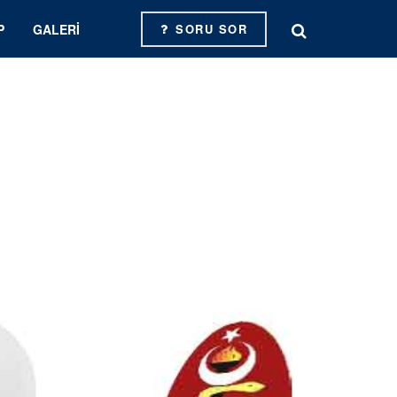
P
GALERI
SORU SOR