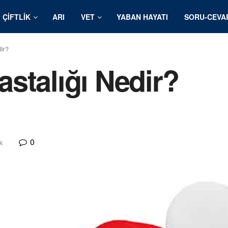
ÇIFTLIK
ARI
VET
YABAN HAYATI
SORU-CEVA
ir?
stalığı Nedir?
0
k