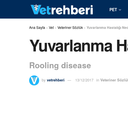
PET
Ana Sayfa
»
Vet
»
Veteriner Sözlük
»
Yuvarlanma Hastalığı Ned
Yuvarlanma Ha
Rooling disease
by
vetrehberi
13/12/2017
in
Veteriner Sözlü