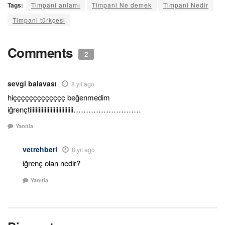
Tags:
Timpani anlamı
Timpani Ne demek
Timpani Nedir
Timpani türkçesi
Comments
2
sevgi balavası
8 yıl ago
hiççççççççççççç beğenmedim
iğrençtiiiiiiiiiiiiiiiiiiiiiiiiiiiii………………………
Yanıtla
vetrehberi
8 yıl ago
iğrenç olan nedir?
Yanıtla