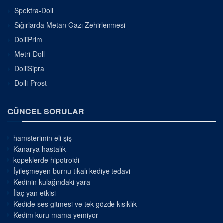
Spektra-Doll
Sığırlarda Metan Gazı Zehirlenmesi
DolliPrim
Metri-Doll
DolliSipra
Dolli-Prost
GÜNCEL SORULAR
hamsterimin eli şiş
Kanarya hastalık
kopeklerde hipotroidi
İyileşmeyen burnu tıkalı kediye tedavi
Kedinin kulağındaki yara
İlaç yan etkisi
Kedide ses gitmesi ve tek gözde kısıklık
Kedim kuru mama yemiyor