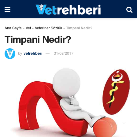
Ana Sayfa
»
Vet
»
Veteriner Sözlük
»
Timpani Nedir?
Timpani Nedir?
by
vetrehberi
31/08/2017