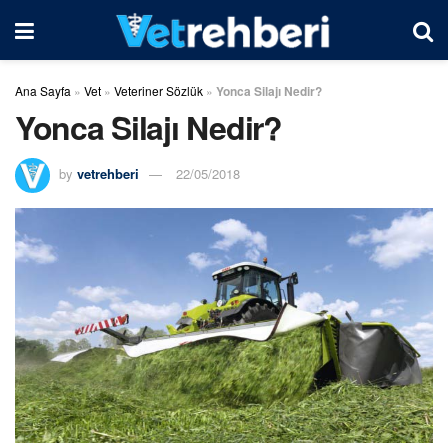
Ana Sayfa
»
Vet
»
Veteriner Sözlük
»
Yonca Silajı Nedir?
Yonca Silajı Nedir?
by
vetrehberi
22/05/2018