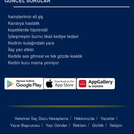
GÜNCEL SORULAR
hamsterimin eli şiş
Kanarya hastalık
kopeklerde hipotroidi
İyileşmeyen burnu tıkalı kediye tedavi
Kedinin kulağındaki yara
İlaç yan etkisi
Kedide ses gitmesi ve tek gözde kısıklık
Kedim kuru mama yemiyor
Veteriner İlaç Dozu Hesaplama
Hakkımızda
Yazarlar
Yazar Başvurusu
Yazı Gönder
Reklam
Gizlilik
İletişim