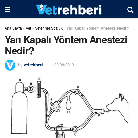
Ana Sayfa
»
Vet
»
Veteriner Sözlük
»
Yarı Kapalı Yöntem Anestezi Nedir?
Yarı Kapalı Yöntem Anestezi
Nedir?
by
vetrehberi
02/09/2019