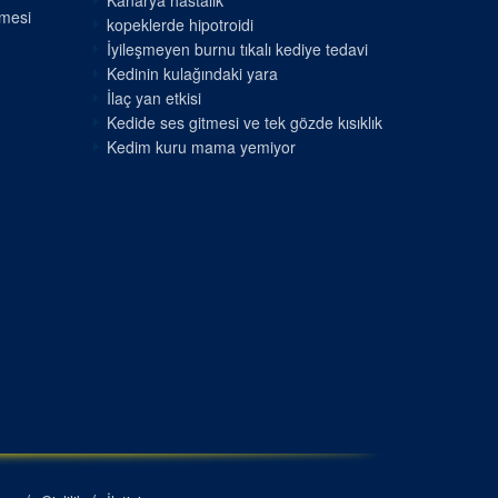
Kanarya hastalık
nmesi
kopeklerde hipotroidi
İyileşmeyen burnu tıkalı kediye tedavi
Kedinin kulağındaki yara
İlaç yan etkisi
Kedide ses gitmesi ve tek gözde kısıklık
Kedim kuru mama yemiyor