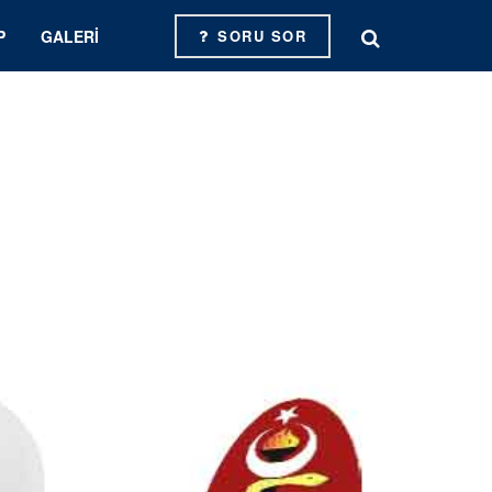
P
GALERI
SORU SOR