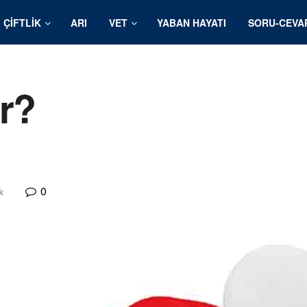
ÇIFTLIK
ARI
VET
YABAN HAYATI
SORU-CEVA
r?
0
k