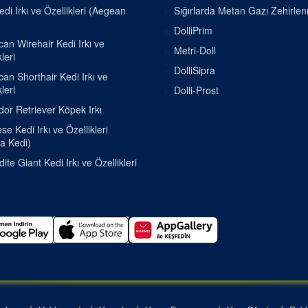
di Irkı ve Özellikleri (Aegean
Sığırlarda Metan Gazı Zehirle
DolliPrim
an Wirehair Kedi Irkı ve
Metri-Doll
leri
DolliSipra
an Shorthair Kedi Irkı ve
leri
Dolli-Prost
or Retriever Köpek Irkı
e Kedi Irkı ve Özellikleri
a Kedi)
ite Giant Kedi Irkı ve Özellikleri