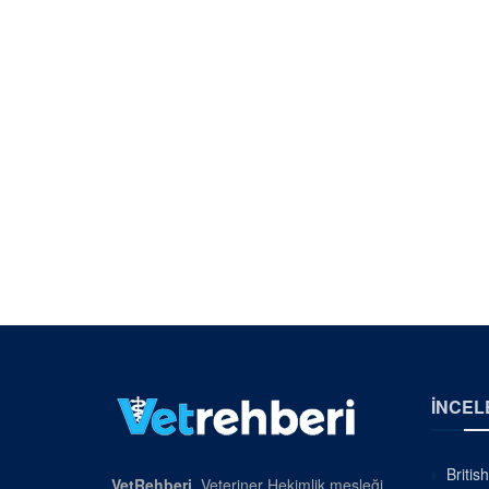
İNCEL
Britis
VetRehberi
, Veteriner Hekimlik mesleği,