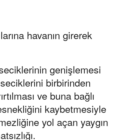
larına havanın girerek
seciklerinin genişlemesi
eciklerini birbirinden
yırtılması ve buna bağlı
esnekliğini kaybetmesiyle
mezliğine yol açan yaygın
tsızlığı.