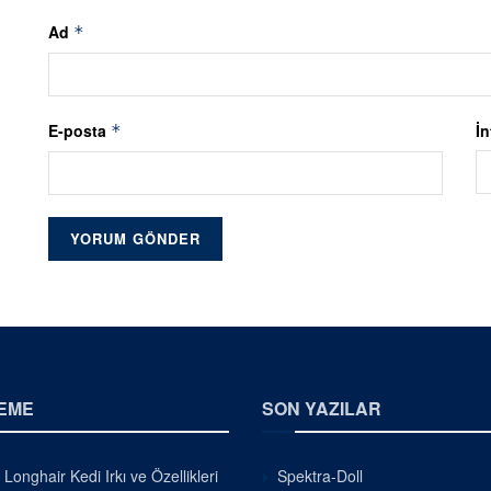
Ad
*
E-posta
İn
*
EME
SON YAZILAR
h Longhair Kedi Irkı ve Özellikleri
Spektra-Doll