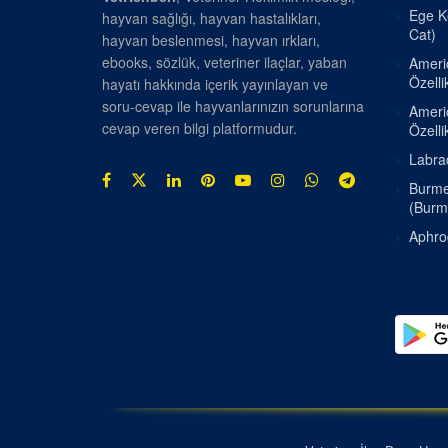
Ege Ke
hayvan sağlığı, hayvan hastalıkları,
Cat)
hayvan beslenmesi, hayvan ırkları,
ebooks, sözlük, veteriner ilaçlar, yaban
Americ
Özellik
hayatı hakkında içerik yayınlayan ve
soru-cevap ile hayvanlarınızın sorunlarına
Americ
cevap veren bilgi platformudur.
Özellik
Labrad
Burmes
(Burm
Aphrod