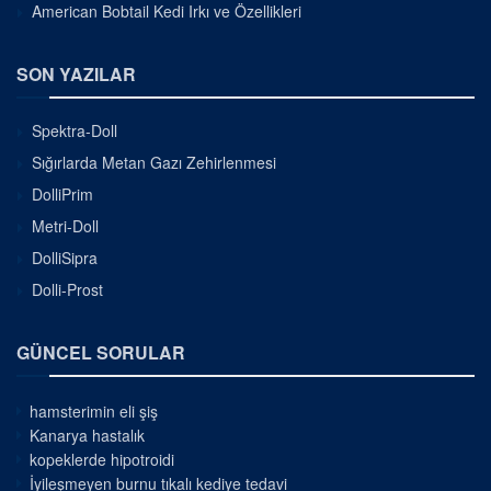
American Bobtail Kedi Irkı ve Özellikleri
SON YAZILAR
Spektra-Doll
Sığırlarda Metan Gazı Zehirlenmesi
DolliPrim
Metri-Doll
DolliSipra
Dolli-Prost
GÜNCEL SORULAR
hamsterimin eli şiş
Kanarya hastalık
kopeklerde hipotroidi
İyileşmeyen burnu tıkalı kediye tedavi