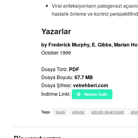
Viral enfeksiyonların patogenezi açısında
hastalık önleme ve kontrol perspektifin
Yazarlar
by Frederick Murphy, E. Gibbs, Marian Ho
October 1999
Dosya Türü:
PDF
Dosya Boyutu:
67.7 MB
Dosya Şifresi:
vetrehberi.com
İndirme Linki:
Hemen İndir
Tags:
book
ebook
ebook download
ebo