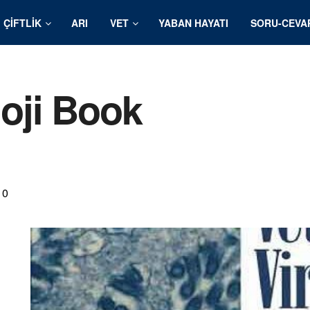
ÇIFTLIK
ARI
VET
YABAN HAYATI
SORU-CEVA
loji Book
0