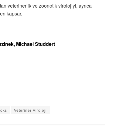
n veterinerlik ve zoonotik virolojiyi, ayrıca
den kapsar.
rzinek, Michael Studdert
oks
Veteriner Viroloji