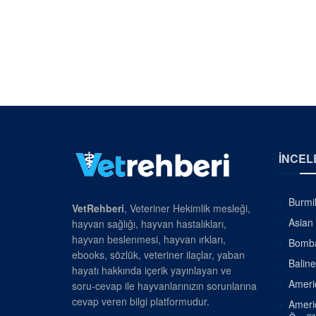
İNCEL
Burmil
VetRehberi
, Veteriner Hekimlik mesleği,
Asian 
hayvan sağlığı, hayvan hastalıkları,
hayvan beslenmesi, hayvan ırkları,
Bombay
ebooks, sözlük, veteriner ilaçlar, yaban
Baline
hayatı hakkında içerik yayınlayan ve
Americ
soru-cevap ile hayvanlarınızın sorunlarına
cevap veren bilgi platformudur.
Americ