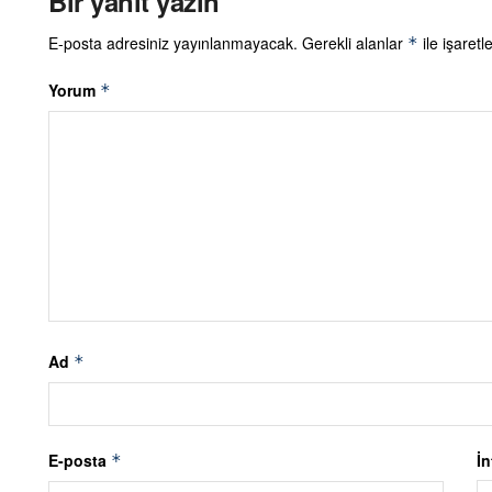
Bir yanıt yazın
E-posta adresiniz yayınlanmayacak.
Gerekli alanlar
ile işaretl
*
Yorum
*
Ad
*
E-posta
İn
*