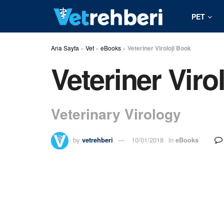
PET
Ana Sayfa
»
Vet
»
eBooks
»
Veteriner Viroloji Book
Veteriner Viro
Veterinary Virology
by
vetrehberi
10/01/2018
in
eBooks