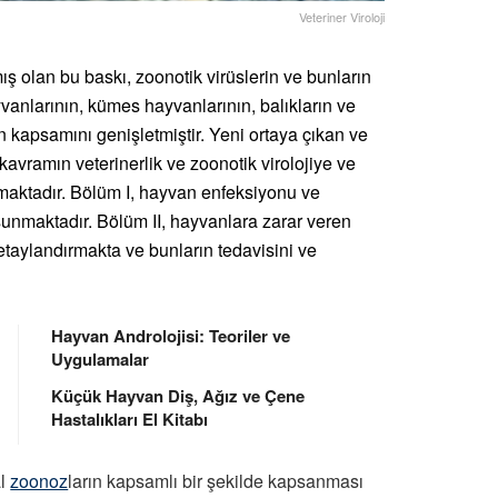
Veteriner Viroloji
ş olan bu baskı, zoonotik virüslerin ve bunların
vanlarının, kümes hayvanlarının, balıkların ve
ın kapsamını genişletmiştir. Yeni ortaya çıkan ve
 kavramın veterinerlik ve zoonotik virolojiye ve
sıtmaktadır. Bölüm I, hayvan enfeksiyonu ve
ni sunmaktadır. Bölüm II, hayvanlara zarar veren
i detaylandırmakta ve bunların tedavisini ve
Hayvan Androlojisi: Teoriler ve
Uygulamalar
Küçük Hayvan Diş, Ağız ve Çene
Hastalıkları El Kitabı
al
zoonoz
ların kapsamlı bir şekilde kapsanması