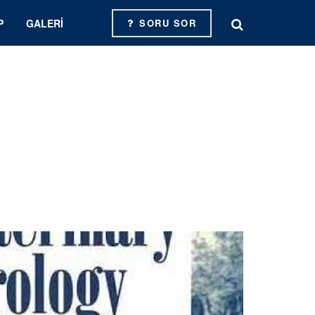
P
GALERI
SORU SOR