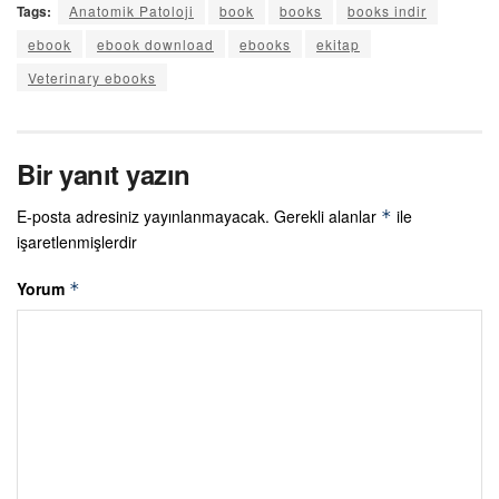
Tags:
Anatomik Patoloji
book
books
books indir
ebook
ebook download
ebooks
ekitap
Veterinary ebooks
Bir yanıt yazın
E-posta adresiniz yayınlanmayacak.
Gerekli alanlar
ile
*
işaretlenmişlerdir
Yorum
*