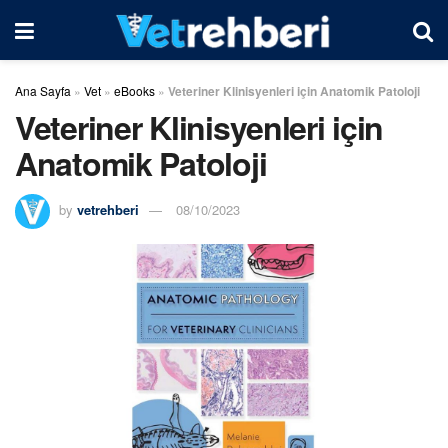
Ana Sayfa
»
Vet
»
eBooks
»
Veteriner Klinisyenleri için Anatomik Patoloji
Veteriner Klinisyenleri için
Anatomik Patoloji
by
vetrehberi
08/10/2023