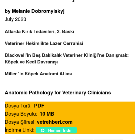
by Melanie Dobromylskyj
July 2023
Atlarda Kırık Tedavileri, 2. Baskı
Veteriner Hekimlikte Lazer Cerrahisi
Blackwell’in Beş Dakikalık Veteriner Kliniği’ne Danışmak:
Köpek ve Kedi Davranışı
Miller ‘in Köpek Anatomi Atlası
Anatomic Pathology for Veterinary Clinicians
Dosya Türü:
PDF
Dosya Boyutu:
10 MB
Dosya Şifresi:
vetrehberi.com
İndirme Linki:
Hemen İndir