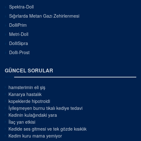
Spektra-Doll
Sığırlarda Metan Gazı Zehirlenmesi
DolliPrim
Metri-Doll
DolliSipra
Dolli-Prost
GÜNCEL SORULAR
hamsterimin eli şiş
Kanarya hastalık
kopeklerde hipotroidi
İyileşmeyen burnu tıkalı kediye tedavi
Kedinin kulağındaki yara
İlaç yan etkisi
Kedide ses gitmesi ve tek gözde kısıklık
Kedim kuru mama yemiyor