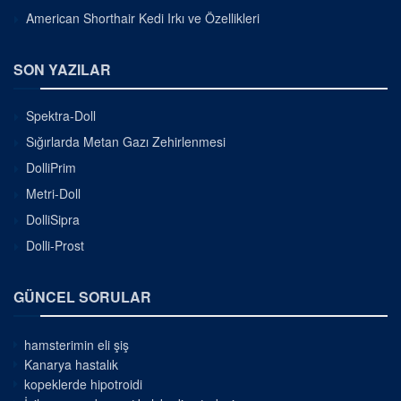
American Shorthair Kedi Irkı ve Özellikleri
SON YAZILAR
Spektra-Doll
Sığırlarda Metan Gazı Zehirlenmesi
DolliPrim
Metri-Doll
DolliSipra
Dolli-Prost
GÜNCEL SORULAR
hamsterimin eli şiş
Kanarya hastalık
kopeklerde hipotroidi