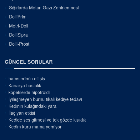
Sığırlarda Metan Gazı Zehirlenmesi
DolliPrim
Metri-Doll
DolliSipra
Dolli-Prost
GÜNCEL SORULAR
hamsterimin eli şiş
Kanarya hastalık
kopeklerde hipotroidi
İyileşmeyen burnu tıkalı kediye tedavi
Kedinin kulağındaki yara
İlaç yan etkisi
Kedide ses gitmesi ve tek gözde kısıklık
Kedim kuru mama yemiyor