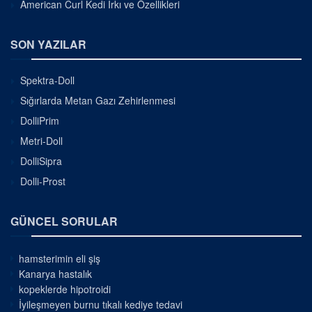
American Curl Kedi Irkı ve Özellikleri
SON YAZILAR
Spektra-Doll
Sığırlarda Metan Gazı Zehirlenmesi
DolliPrim
Metri-Doll
DolliSipra
Dolli-Prost
GÜNCEL SORULAR
hamsterimin eli şiş
Kanarya hastalık
kopeklerde hipotroidi
İyileşmeyen burnu tıkalı kediye tedavi