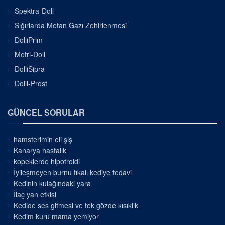
Spektra-Doll
Sığırlarda Metan Gazı Zehirlenmesi
DolliPrim
Metri-Doll
DolliSipra
Dolli-Prost
GÜNCEL SORULAR
hamsterimin eli şiş
Kanarya hastalık
kopeklerde hipotroidi
İyileşmeyen burnu tıkalı kediye tedavi
Kedinin kulağındaki yara
İlaç yan etkisi
Kedide ses gitmesi ve tek gözde kısıklık
Kedim kuru mama yemiyor