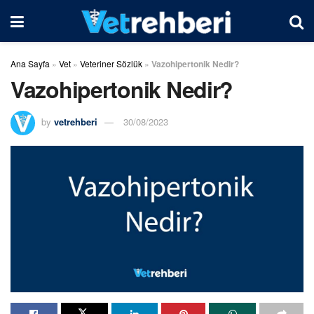
Ana Sayfa
»
Vet
»
Veteriner Sözlük
»
Vazohipertonik Nedir?
Vazohipertonik Nedir?
by
vetrehberi
30/08/2023